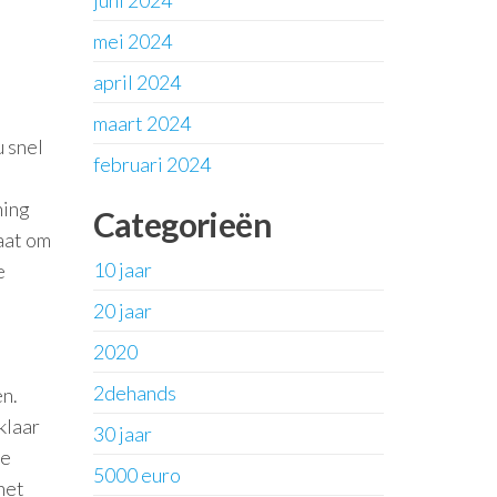
juni 2024
mei 2024
april 2024
maart 2024
 snel
februari 2024
ning
Categorieën
taat om
10 jaar
e
20 jaar
2020
2dehands
en.
klaar
30 jaar
de
5000 euro
het