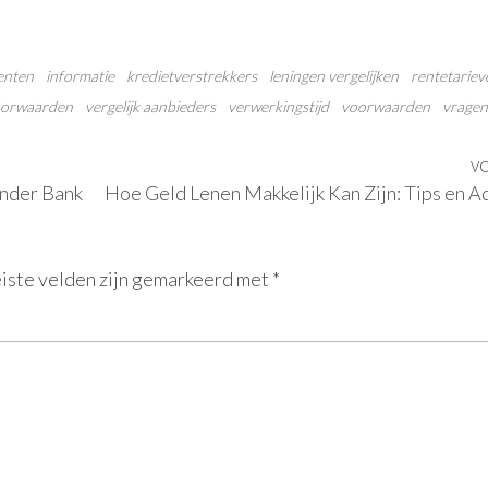
enten
informatie
kredietverstrekkers
leningen vergelijken
rentetariev
oorwaarden
vergelijk aanbieders
verwerkingstijd
voorwaarden
vragen
V
onder Bank
Hoe Geld Lenen Makkelijk Kan Zijn: Tips en A
iste velden zijn gemarkeerd met
*