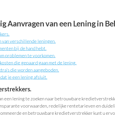
ilig Aanvragen van een Lening in Be
kers.
 van verschillende leningen.
menten bij de hand hebt.
e om problemen te voorkomen.
e kosten die gepaard gaan met de lening.
xtra’s die worden aangeboden.
at je een lening afsluit.
rstrekkers.
van een lening te zoeken naar betrouwbare kredietverstrekk
sparante voorwaarden, redelijke rentetarieven en duideli
nommeerde en betrouwbare kredietverstrekker kunt u erv