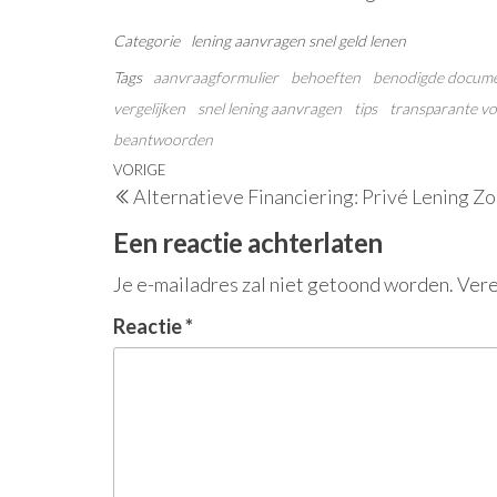
Categorie
lening aanvragen
snel geld lenen
Tags
aanvraagformulier
behoeften
benodigde docum
vergelijken
snel lening aanvragen
tips
transparante v
beantwoorden
Berichtnavigatie
Vorig
VORIGE
Alternatieve Financiering: Privé Lening Z
bericht
Een reactie achterlaten
Je e-mailadres zal niet getoond worden.
Vere
Reactie
*