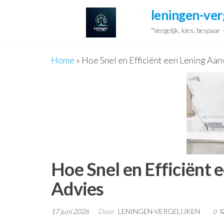
Ga
leningen-ver
naar
"Vergelijk, kies, bespaar
de
inhoud
Home
»
Hoe Snel en Efficiënt een Lening Aan
Hoe Snel en Efficiënt 
Advies
17 juni 2026
Door
LENINGEN-VERGELIJKEN
0