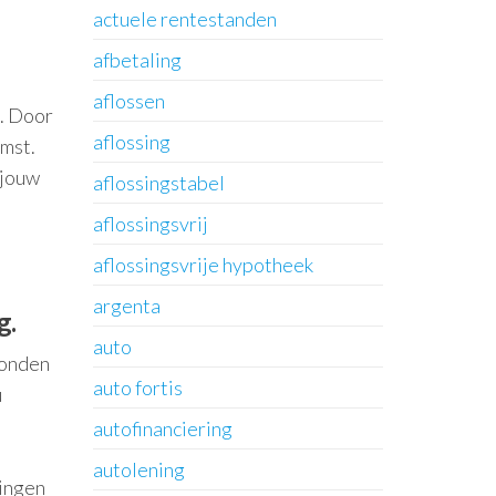
actuele rentestanden
afbetaling
aflossen
g. Door
aflossing
omst.
 jouw
aflossingstabel
aflossingsvrij
aflossingsvrije hypotheek
argenta
g.
auto
bonden
auto fortis
u
autofinanciering
autolening
singen