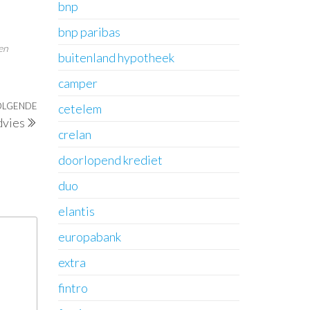
bnp
bnp paribas
en
buitenland hypotheek
camper
OLGENDE
Volgend
cetelem
dvies
bericht
crelan
doorlopend krediet
duo
elantis
europabank
extra
fintro