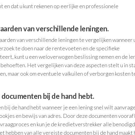
 en dat u kunt rekenen op eerlijke en professionele
aarden van verschillende leningen.
arden van verschillende leningen te vergelijken wanneer u
erzoek te doen naar de rentevoeten en de specifieke
teert, kunt u een weloverwogen beslissing nemen en de le
e behoeften. Het vergelijken van deze aspecten stelt u in s
den, maar ook om eventuele valkuilen of verborgen kosten t
e documenten bij de hand hebt.
 bij de hand hebt wanneer je een lening snel wilt aanvrag
rookjes en bewijs van adres. Door deze documenten vooraf 
nvraagproces en kun je de kredietverstrekker alle benodig
et hebben van alle vereiste documenten bij de hand maakt 