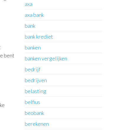
axa
axa bank
bank
bank krediet
t
banken
te bent
banken vergelijken
bedrijf
bedrijven
belasting
belfius
lke
beobank
berekenen