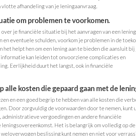
 vlotte afhandeling van je leningaanvraag.
situatie om problemen te voorkomen.
n over je financiële situatie bij het aanvragen van een lenin
ven en eventuele schulden, voorkom je problemen in de toek
het helpt hen om een lening aan te bieden die aansluit bij
informatie kan leiden tot onvoorziene complicaties en
ng. Eerlijkheid duurt het langst, ook in financiële
jp alle kosten die gepaard gaan met de lenin
 lezen en een goed begrip te hebben van alle kosten die ver
agen. Door zorgvuldig de voorwaarden door te nemen, kunt 
n, administratieve vergoedingen en andere financiële
e leningsovereenkomst. Het is belangrijk om volledig op de
en weloverwogen beslissing kunt nemen en niet voor verras