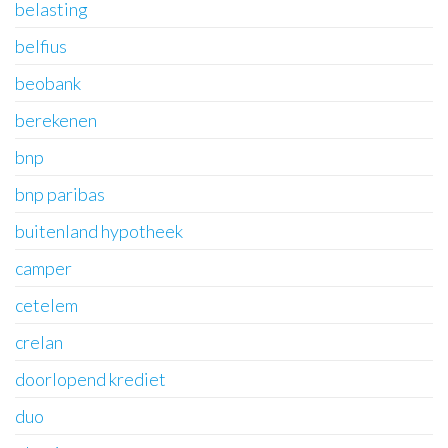
belasting
belfius
beobank
berekenen
bnp
bnp paribas
buitenland hypotheek
camper
cetelem
crelan
doorlopend krediet
duo