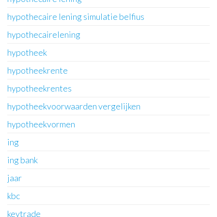
hypothecaire lening simulatie belfius
hypothecairelening
hypotheek
hypotheekrente
hypotheekrentes
hypotheekvoorwaarden vergelijken
hypotheekvormen
ing
ing bank
jaar
kbc
keytrade