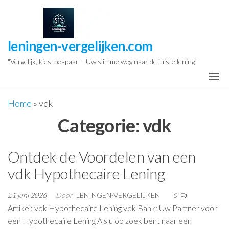
Ga
naar
de
leningen-vergelijken.com
inhoud
"Vergelijk, kies, bespaar – Uw slimme weg naar de juiste lening!"
Home
»
vdk
Categorie:
vdk
Ontdek de Voordelen van een
vdk Hypothecaire Lening
21 juni 2026
Door
LENINGEN-VERGELIJKEN
0
Artikel: vdk Hypothecaire Lening vdk Bank: Uw Partner voor
een Hypothecaire Lening Als u op zoek bent naar een