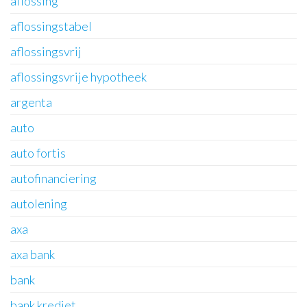
aflossing
aflossingstabel
aflossingsvrij
aflossingsvrije hypotheek
argenta
auto
auto fortis
autofinanciering
autolening
axa
axa bank
bank
bank krediet