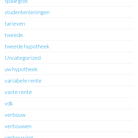
spaargids
studentenleningen
tarieven
tweede
tweede hypotheek
Uncategorized
uw hypotheek
variabele rente
vaste rente
vdk
verbouw
verbouwen
verbouwing