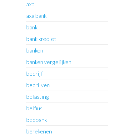
axa
axa bank
bank
bank krediet
banken
banken vergelijken
bedrijf
bedrijven
belasting
belfius
beobank
berekenen