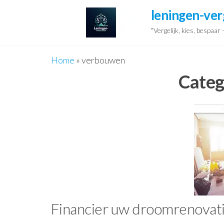
Ga
leningen-ver
naar
"Vergelijk, kies, bespaar
de
inhoud
Home
»
verbouwen
Categ
Financier uw droomrenovati