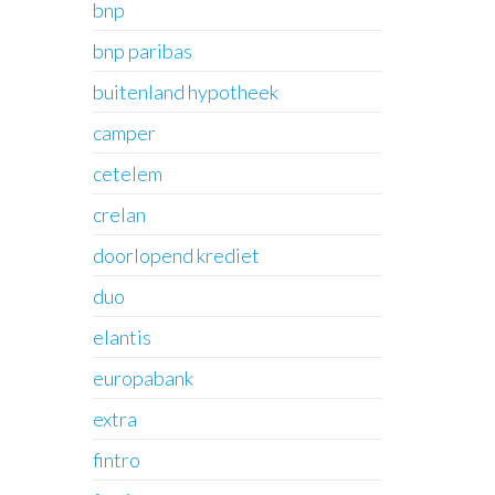
bnp
bnp paribas
buitenland hypotheek
camper
cetelem
crelan
doorlopend krediet
duo
elantis
europabank
extra
fintro