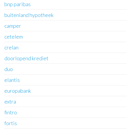
bnp paribas
buitenland hypotheek
camper
cetelem
crelan
doorlopend krediet
duo
elantis
europabank
extra
fintro
fortis