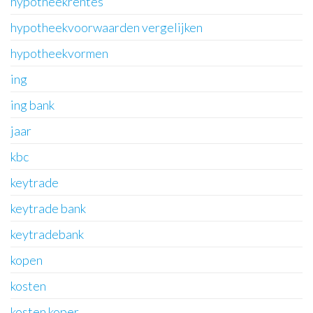
hypotheekrentes
hypotheekvoorwaarden vergelijken
hypotheekvormen
ing
ing bank
jaar
kbc
keytrade
keytrade bank
keytradebank
kopen
kosten
kosten koper