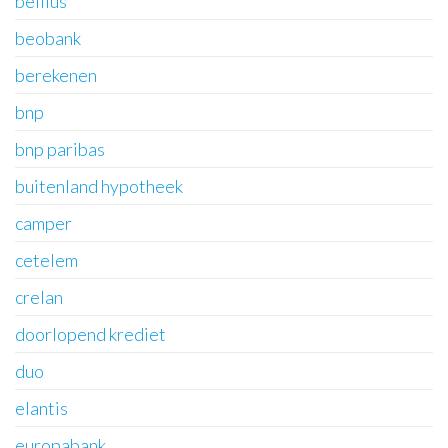
belfius
beobank
berekenen
bnp
bnp paribas
buitenland hypotheek
camper
cetelem
crelan
doorlopend krediet
duo
elantis
europabank