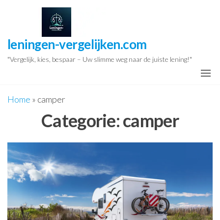
Ga
naar
de
leningen-vergelijken.com
inhoud
"Vergelijk, kies, bespaar – Uw slimme weg naar de juiste lening!"
Home
»
camper
Categorie:
camper