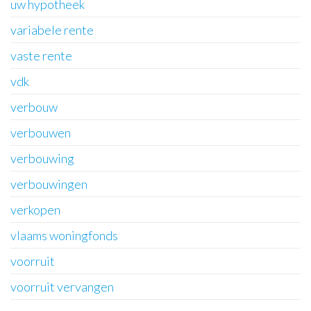
uw hypotheek
variabele rente
vaste rente
vdk
verbouw
verbouwen
verbouwing
verbouwingen
verkopen
vlaams woningfonds
voorruit
voorruit vervangen