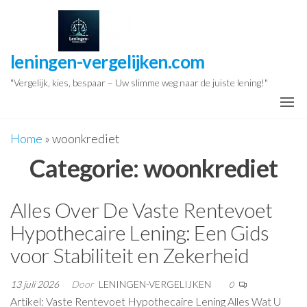
Ga
naar
de
leningen-vergelijken.com
inhoud
"Vergelijk, kies, bespaar – Uw slimme weg naar de juiste lening!"
Home
»
woonkrediet
Categorie:
woonkrediet
Alles Over De Vaste Rentevoet
Hypothecaire Lening: Een Gids
voor Stabiliteit en Zekerheid
13 juli 2026
Door
LENINGEN-VERGELIJKEN
0
Artikel: Vaste Rentevoet Hypothecaire Lening Alles Wat U