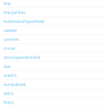
bnp
bnp paribas
buitenland hypotheek
camper
cetelem
crelan
doorlopend krediet
duo
elantis
europabank
extra
fintro