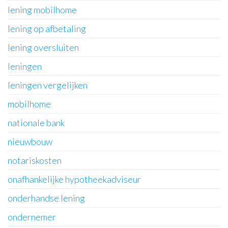
lening mobilhome
lening op afbetaling
lening oversluiten
leningen
leningen vergelijken
mobilhome
nationale bank
nieuwbouw
notariskosten
onafhankelijke hypotheekadviseur
onderhandse lening
ondernemer