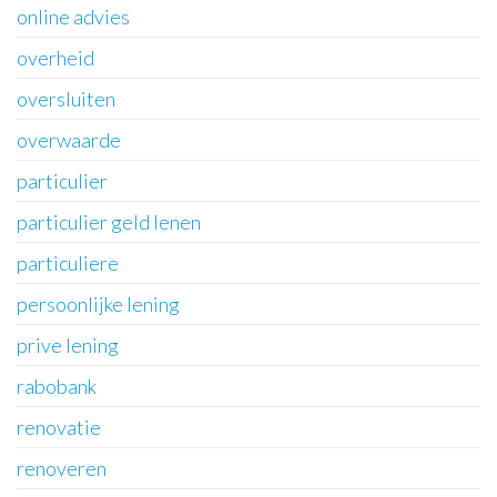
online advies
overheid
oversluiten
overwaarde
particulier
particulier geld lenen
particuliere
persoonlijke lening
prive lening
rabobank
renovatie
renoveren