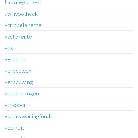
Uncategorized
uw hypotheek
variabele rente
vaste rente
vdk
verbouw
verbouwen
verbouwing
verbouwingen
verkopen
vlaams woningfonds
voorruit