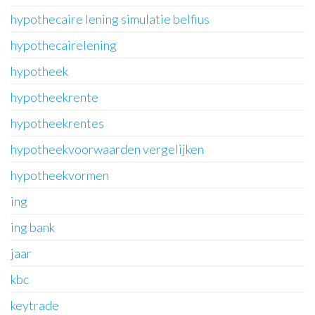
hypothecaire lening simulatie belfius
hypothecairelening
hypotheek
hypotheekrente
hypotheekrentes
hypotheekvoorwaarden vergelijken
hypotheekvormen
ing
ing bank
jaar
kbc
keytrade