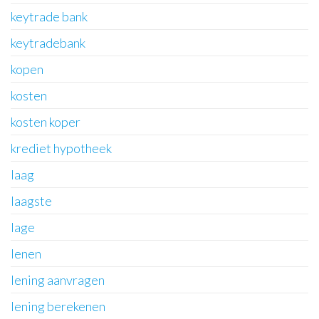
keytrade bank
keytradebank
kopen
kosten
kosten koper
krediet hypotheek
laag
laagste
lage
lenen
lening aanvragen
lening berekenen