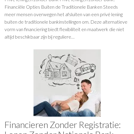
Financiële Opties Buiten de Traditionele Banken Steeds
meer mensen overwegen het afsluiten van een privé lening
buiten de traditionele bankinstellingen om. Deze alternatieve
vorm van financiering biedt flexibiliteit en maatwerk die niet
altijd beschikbaar zijn bij reguliere…
Financieren Zonder Registratie: