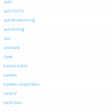
auto
auto fortis
autofinanciering
autolening
axa
axa bank
bank
bank krediet
banken
banken vergelijken
bedrijf
bedrijven