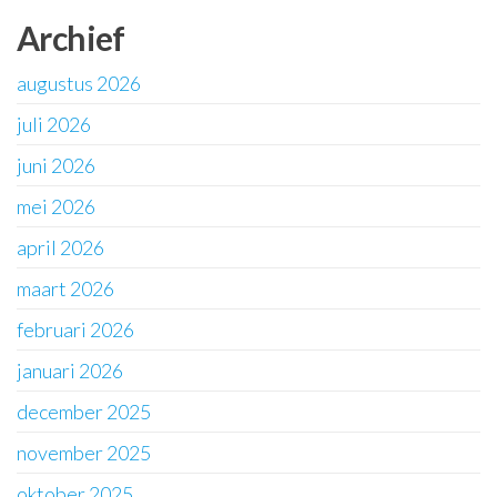
Archief
augustus 2026
juli 2026
juni 2026
mei 2026
april 2026
maart 2026
februari 2026
januari 2026
december 2025
november 2025
oktober 2025