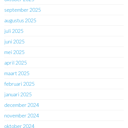
september 2025
augustus 2025
juli 2025
juni 2025
mei 2025
april 2025
maart 2025
februari 2025
januari 2025
december 2024
november 2024
oktober 2024