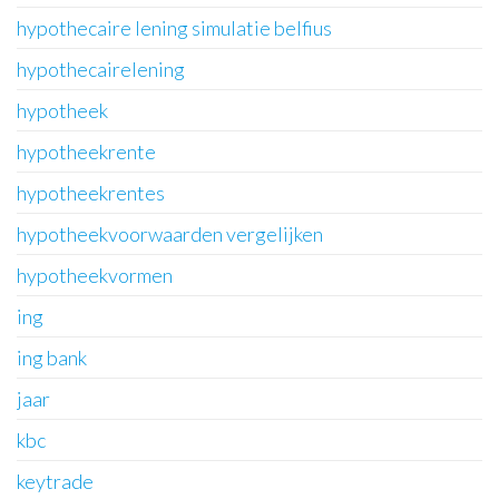
hypothecaire lening simulatie belfius
hypothecairelening
hypotheek
hypotheekrente
hypotheekrentes
hypotheekvoorwaarden vergelijken
hypotheekvormen
ing
ing bank
jaar
kbc
keytrade