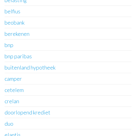
belasting
belfius
beobank
berekenen
bnp
bnp paribas
buitenland hypotheek
camper
cetelem
crelan
doorlopend krediet
duo
elantis