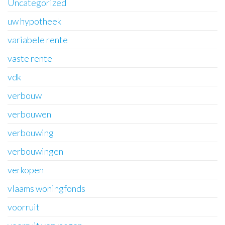
Uncategorized
uw hypotheek
variabele rente
vaste rente
vdk
verbouw
verbouwen
verbouwing
verbouwingen
verkopen
vlaams woningfonds
voorruit