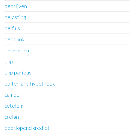
bedrijven
belasting
belfius
beobank
berekenen
bnp
bnp paribas
buitenland hypotheek
camper
cetelem
crelan
doorlopend krediet