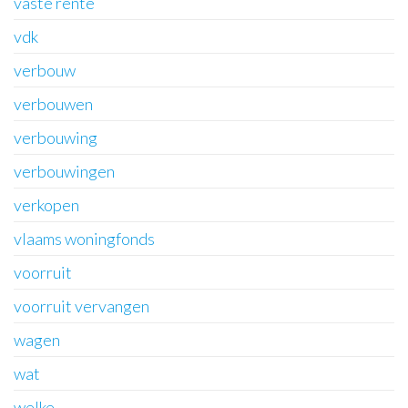
vaste rente
vdk
verbouw
verbouwen
verbouwing
verbouwingen
verkopen
vlaams woningfonds
voorruit
voorruit vervangen
wagen
wat
welke