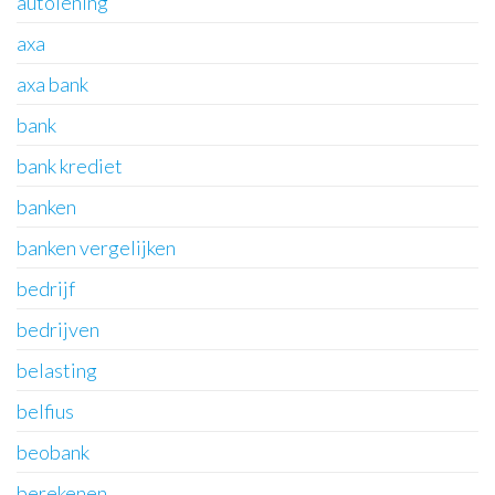
autolening
axa
axa bank
bank
bank krediet
banken
banken vergelijken
bedrijf
bedrijven
belasting
belfius
beobank
berekenen