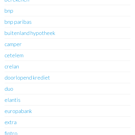
bnp
bnp paribas
buitenland hypotheek
camper
cetelem
crelan
doorlopend krediet
duo
elantis
europabank
extra
fintro