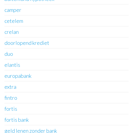
camper
cetelem
crelan
doorlopend krediet
duo
elantis
europabank
extra
fintro
fortis
fortis bank
geld lenen zonder bank