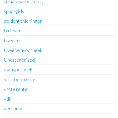
sociale woonlening
spaargids
studentenleningen
tarieven
tweede
tweede hypotheek
Uncategorized
uw hypotheek
variabele rente
vaste rente
vdk
verbouw