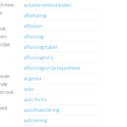
ich mee
actuele rentestanden
ie
afbetaling
aflossen
ook
 een
aflossing
lijke
aflossingstabel
aflossingsvrij
aflossingsvrije hypotheek
weede
argenta
ende
auto
len ook
auto fortis
goed
autofinanciering
autolening