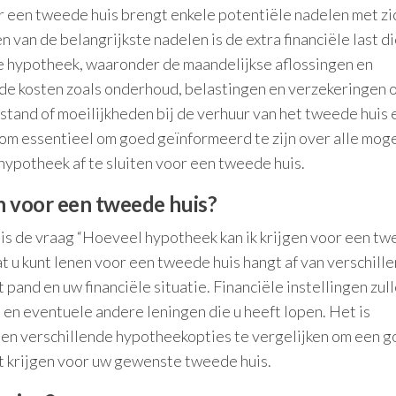
 een tweede huis brengt enkele potentiële nadelen met z
van de belangrijkste nadelen is de extra financiële last d
 hypotheek, waaronder de maandelijkse aflossingen en
de kosten zoals onderhoud, belastingen en verzekeringen 
egstand of moeilijkheden bij de verhuur van het tweede huis
om essentieel om goed geïnformeerd te zijn over alle moge
ypotheek af te sluiten voor een tweede huis.
n voor een tweede huis?
 is de vraag “Hoeveel hypotheek kan ik krijgen voor een t
t u kunt lenen voor een tweede huis hangt af van verschill
pand en uw financiële situatie. Financiële instellingen zul
en eventuele andere leningen die u heeft lopen. Het is
s en verschillende hypotheekopties te vergelijken om een 
nt krijgen voor uw gewenste tweede huis.