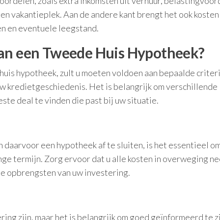
ordelen, zoals extra inkomsten uit verhuur, belastingvoor
en vakantieplek. Aan de andere kant brengt het ook kosten
en en eventuele leegstand.
van een Tweede Huis Hypotheek?
uis hypotheek, zult u moeten voldoen aan bepaalde criteri
w kredietgeschiedenis. Het is belangrijk om verschillende
ste deal te vinden die past bij uw situatie.
n
n daarvoor een hypotheek af te sluiten, is het essentieel o
ange termijn. Zorg ervoor dat u alle kosten in overweging n
de opbrengsten van uw investering.
ing zijn, maar het is belangrijk om goed geïnformeerd te z