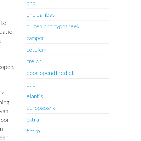
bnp
bnp paribas
 te
buitenland hypotheek
tuatie
camper
en
cetelem
crelan
kopen.
doorlopend krediet
duo
is
elantis
ning
europabank
 van
extra
Door
en
fintro
 een