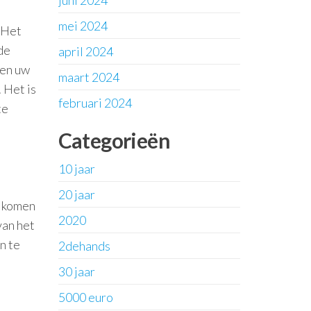
juni 2024
mei 2024
 Het
de
april 2024
len uw
maart 2024
 Het is
februari 2024
te
Categorieën
10 jaar
20 jaar
e komen
2020
van het
n te
2dehands
30 jaar
5000 euro