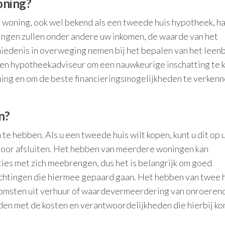
oning?
 woning, ook wel bekend als een tweede huis hypotheek, ha
llingen zullen onder andere uw inkomen, de waarde van het
hiedenis in overweging nemen bij het bepalen van het leen
 een hypotheekadviseur om een nauwkeurige inschatting te 
ing en om de beste financieringsmogelijkheden te verkenn
n?
 te hebben. Als u een tweede huis wilt kopen, kunt u dit op 
voor afsluiten. Het hebben van meerdere woningen kan
aties met zich meebrengen, dus het is belangrijk om goed
lichtingen die hiermee gepaard gaan. Het hebben van twee 
nkomsten uit verhuur of waardevermeerdering van onroeren
uden met de kosten en verantwoordelijkheden die hierbij k