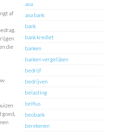
axa
ngt af
axa bank
bank
bedrag.
bank krediet
krijgen
en die
banken
banken vergelijken
bedrijf
uw
bedrijven
belasting
belfius
huizen
d goed,
beobank
omen
berekenen