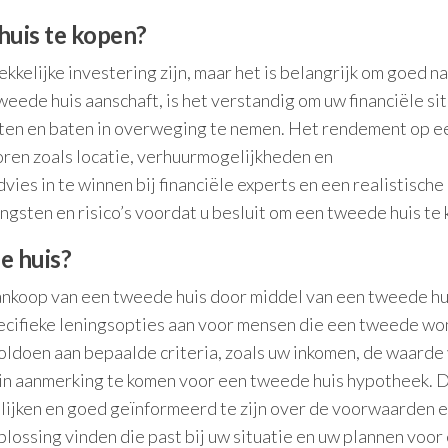
huis te kopen?
kelijke investering zijn, maar het is belangrijk om goed na
eede huis aanschaft, is het verstandig om uw financiële si
osten en baten in overweging te nemen. Het rendement op e
toren zoals locatie, verhuurmogelijkheden en
es in te winnen bij financiële experts en een realistische
ngsten en risico’s voordat u besluit om een tweede huis te 
e huis?
 aankoop van een tweede huis door middel van een tweede hu
pecifieke leningsopties aan voor mensen die een tweede wo
voldoen aan bepaalde criteria, zoals uw inkomen, de waarde
 in aanmerking te komen voor een tweede huis hypotheek. 
gelijken en goed geïnformeerd te zijn over de voorwaarden 
oplossing vinden die past bij uw situatie en uw plannen voor