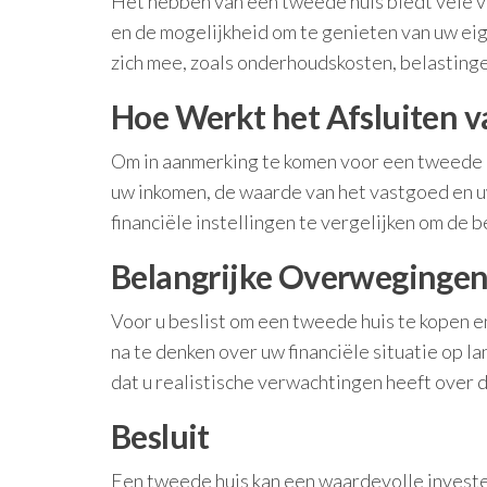
Het hebben van een tweede huis biedt vele vo
en de mogelijkheid om te genieten van uw eig
zich mee, zoals onderhoudskosten, belasting
Hoe Werkt het Afsluiten 
Om in aanmerking te komen voor een tweede h
uw inkomen, de waarde van het vastgoed en u
financiële instellingen te vergelijken om de be
Belangrijke Overweginge
Voor u beslist om een tweede huis te kopen e
na te denken over uw financiële situatie op l
dat u realistische verwachtingen heeft over 
Besluit
Een tweede huis kan een waardevolle invester