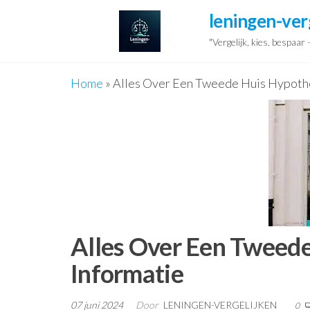
Ga
leningen-ver
naar
"Vergelijk, kies, bespaar
de
inhoud
Home
»
Alles Over Een Tweede Huis Hypothe
Alles Over Een Tweede
Informatie
07 juni 2024
Door
LENINGEN-VERGELIJKEN
0