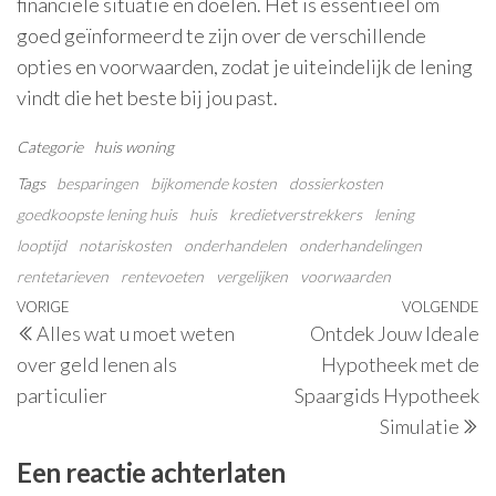
financiële situatie en doelen. Het is essentieel om
goed geïnformeerd te zijn over de verschillende
opties en voorwaarden, zodat je uiteindelijk de lening
vindt die het beste bij jou past.
Categorie
huis
woning
Tags
besparingen
bijkomende kosten
dossierkosten
goedkoopste lening huis
huis
kredietverstrekkers
lening
looptijd
notariskosten
onderhandelen
onderhandelingen
rentetarieven
rentevoeten
vergelijken
voorwaarden
Berichtnavigatie
Vorig
VORIGE
VOLGENDE
V
Alles wat u moet weten
Ontdek Jouw Ideale
bericht
be
over geld lenen als
Hypotheek met de
particulier
Spaargids Hypotheek
Simulatie
Een reactie achterlaten