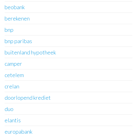
beobank
berekenen
bnp
bnp paribas
buitenland hypotheek
camper
cetelem
crelan
doorlopend krediet
duo
elantis
europabank