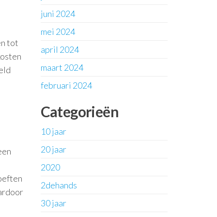
juni 2024
mei 2024
n tot
april 2024
kosten
maart 2024
eld
februari 2024
Categorieën
10 jaar
20 jaar
een
2020
oeften
2dehands
aardoor
30 jaar