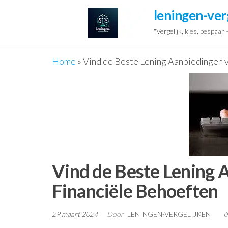
Ga
leningen-ver
naar
"Vergelijk, kies, bespaar
de
inhoud
Home
»
Vind de Beste Lening Aanbiedingen 
Vind de Beste Lening 
Financiële Behoeften
29 maart 2024
Door
LENINGEN-VERGELIJKEN