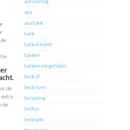
autolening
axa
axa bank
ze
or
bank
 de
bank krediet
banken
tie.
banken vergelijken
ter
acht.
bedrijf
bedrijven
oor de
 extra
belasting
m de
belfius
beobank