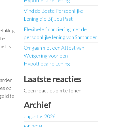
Hypothecaire Lening
Vind de Beste Persoonlijke
Lening die Bij Jou Past
Flexibele financiering met de
elukkig
persoonlijke lening van Santander
 te
het is
Omgaan met een Attest van
Weigering voor een
Hypothecaire Lening
Laatste reacties
aarden
tes op
Geen reacties om te tonen.
geld te
Archief
augustus 2026
juli 2026