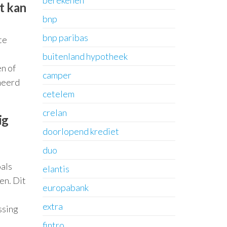
berekenen
t kan
bnp
bnp paribas
te
e
buitenland hypotheek
en of
camper
meerd
cetelem
crelan
ig
doorlopend krediet
duo
oals
elantis
en. Dit
europabank
extra
ssing
fintro