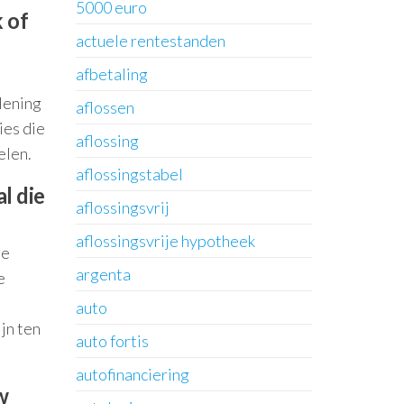
5000 euro
 of
actuele rentestanden
afbetaling
lening
aflossen
ies die
aflossing
elen.
aflossingstabel
l die
aflossingsvrij
aflossingsvrije hypotheek
le
argenta
e
auto
jn ten
auto fortis
autofinanciering
w