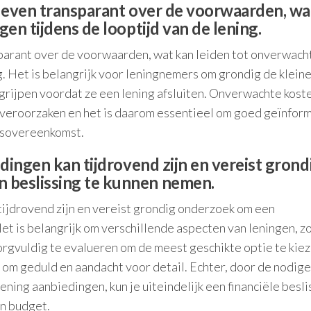
jn even transparant over de voorwaarden, wa
en tijdens de looptijd van de lening.
sparant over de voorwaarden, wat kan leiden tot onverwach
g. Het is belangrijk voor leningnemers om grondig de klein
egrijpen voordat ze een lening afsluiten. Onverwachte kost
s veroorzaken en het is daarom essentieel om goed geïnfor
ngsovereenkomst.
dingen kan tijdrovend zijn en vereist grond
beslissing te kunnen nemen.
tijdrovend zijn en vereist grondig onderzoek om een
t is belangrijk om verschillende aspecten van leningen, z
rgvuldig te evalueren om de meest geschikte optie te kiez
t om geduld en aandacht voor detail. Echter, door de nodige
lening aanbiedingen, kun je uiteindelijk een financiële besli
en budget.