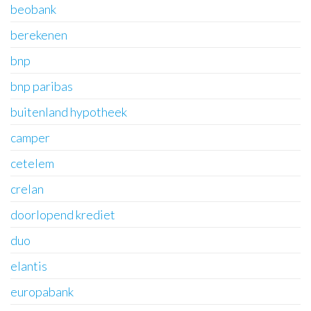
beobank
berekenen
bnp
bnp paribas
buitenland hypotheek
camper
cetelem
crelan
doorlopend krediet
duo
elantis
europabank