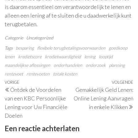
is daarom essentieel om verantwoordelijk te lenen en
alleen een lening af te sluiten die u daadwerkelijk kunt
terugbetalen.
Categorie
Uncategorized
Tags
besparing
flexibele terugbetalingsvoorwaarden
goedkoop
lenen
kredietscore
kredietwaardigheid
lening
looptijd
maandelijkse aflossingen
onderhandelen
onderzoek
planning
rentevoet
rentevoeten
totale kosten
Berichtnavigatie
Vorig
VORIGE
VOLGENDE
V
Ontdek de Voordelen
Gemakkelijk Geld Lenen:
bericht
be
van een KBC Persoonlijke
Online Lening Aanvragen
Lening voor Uw Financiële
in enkele Klikken
Doelen
Een reactie achterlaten