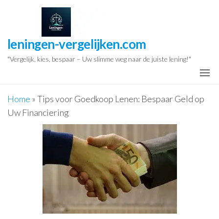
Ga
naar
de
leningen-vergelijken.com
inhoud
"Vergelijk, kies, bespaar – Uw slimme weg naar de juiste lening!"
Home
»
Tips voor Goedkoop Lenen: Bespaar Geld op
Uw Financiering