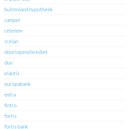
buitenland hypotheek
camper
cetelem
crelan
doorlopend krediet
duo
elantis
europabank
extra
fintro
fortis
fortis bank