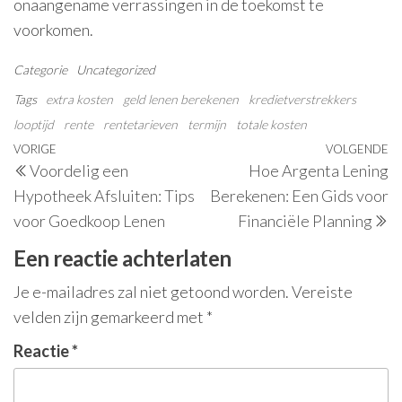
onaangename verrassingen in de toekomst te
voorkomen.
Categorie
Uncategorized
Tags
extra kosten
geld lenen berekenen
kredietverstrekkers
looptijd
rente
rentetarieven
termijn
totale kosten
Berichtnavigatie
Vorig
VORIGE
VOLGENDE
V
Voordelig een
Hoe Argenta Lening
bericht
be
Hypotheek Afsluiten: Tips
Berekenen: Een Gids voor
voor Goedkoop Lenen
Financiële Planning
Een reactie achterlaten
Je e-mailadres zal niet getoond worden.
Vereiste
velden zijn gemarkeerd met
*
Reactie
*