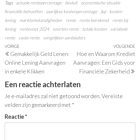
Tags
actuele rentepercentage
besluit
economische situatie
financiële behoeften
jaarlijkse kostenpercentage
jkp
kosten
lening
marktomstandigheden
rente
rente berekend
rente bij
lening
rentevoet 2024
soorten rente
totale kosten
variabele
rente
vaste rente
vergelijken aanbieders
Berichtnavigatie
Vorig
VORIGE
VOLGENDE
V
Gemakkelijk Geld Lenen:
Hoe en Waarom Krediet
bericht
be
Online Lening Aanvragen
Aanvragen: Een Gids voor
in enkele Klikken
Financiële Zekerheid
Een reactie achterlaten
Je e-mailadres zal niet getoond worden.
Vereiste
velden zijn gemarkeerd met
*
Reactie
*