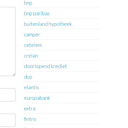
bnp
bnp paribas
buitenland hypotheek
camper
cetelem
crelan
doorlopend krediet
duo
elantis
europabank
extra
fintro