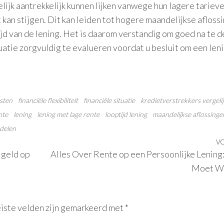
ijk aantrekkelijk kunnen lijken vanwege hun lagere tarieve
t kan stijgen. Dit kan leiden tot hogere maandelijkse afloss
ijd van de lening. Het is daarom verstandig om goed na te 
ituatie zorgvuldig te evalueren voordat u besluit om een len
sten
financiële flexibiliteit
financiële situatie
kredietverstrekkers vergeli
nte
lening
lening met lage rente
looptijd lening
maandelijkse aflossinge
delen
V
 geld op
Alles Over Rente op een Persoonlijke Lening
Moet W
iste velden zijn gemarkeerd met
*