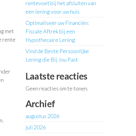
rentevoet bij het afsluiten van
een lening voor uw huis
Optimaliseer uw Financiën:
ing met
Fiscale Aftrek bij een
e rente
Hypothecaire Lening
Vind de Beste Persoonlijke
Lening die Bij Jou Past
inder
Laatste reacties
en
Geen reacties om te tonen.
Archief
augustus 2026
n.
juli 2026