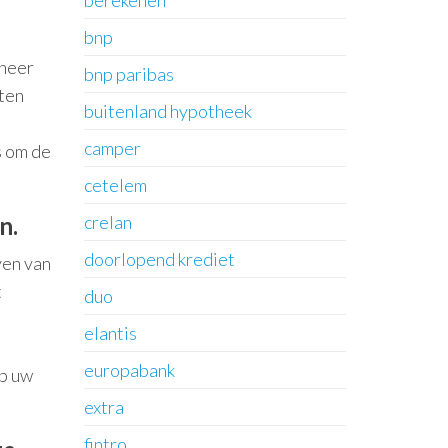
berekenen
bnp
nneer
bnp paribas
nten
buitenland hypotheek
camper
s om de
.
cetelem
n.
crelan
doorlopend krediet
ven van
t
duo
elantis
europabank
op uw
extra
fintro