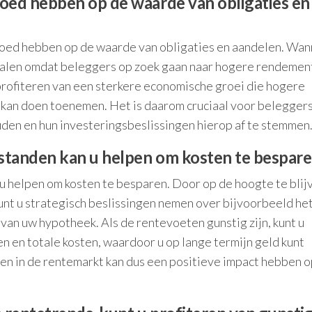
ed hebben op de waarde van obligaties en
loed hebben op de waarde van obligaties en aandelen. Wa
e dalen omdat beleggers op zoek gaan naar hogere rendeme
profiteren van een sterkere economische groei die hogere
 kan doen toenemen. Het is daarom cruciaal voor belegger
uden en hun investeringsbeslissingen hierop af te stemmen
standen kan u helpen om kosten te bespare
u helpen om kosten te besparen. Door op de hoogte te blij
kunt u strategisch beslissingen nemen over bijvoorbeeld he
n van uw hypotheek. Als de rentevoeten gunstig zijn, kunt u
n en totale kosten, waardoor u op lange termijn geld kunt
gen in de rentemarkt kan dus een positieve impact hebben 