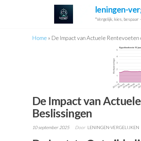
Ga
leningen-ver
naar
"Vergelijk, kies, bespaar
de
inhoud
Home
»
De Impact van Actuele Rentevoeten 
De Impact van Actuele
Beslissingen
10 september 2025
Door
LENINGEN-VERGELIJKEN