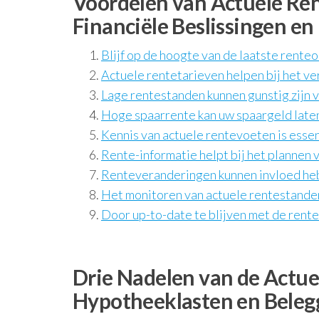
Voordelen van Actuele Rent
Financiële Beslissingen e
Blijf op de hoogte van de laatste renteo
Actuele rentetarieven helpen bij het ve
Lage rentestanden kunnen gunstig zijn v
Hoge spaarrente kan uw spaargeld late
Kennis van actuele rentevoeten is esse
Rente-informatie helpt bij het plannen v
Renteveranderingen kunnen invloed heb
Het monitoren van actuele rentestanden
Door up-to-date te blijven met de rentet
Drie Nadelen van de Actue
Hypotheeklasten en Belegg