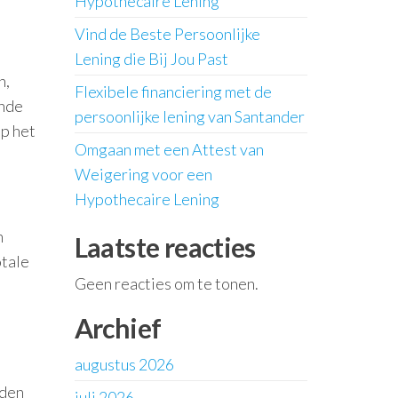
Hypothecaire Lening
Vind de Beste Persoonlijke
Lening die Bij Jou Past
n,
Flexibele financiering met de
ende
persoonlijke lening van Santander
op het
Omgaan met een Attest van
Weigering voor een
Hypothecaire Lening
n
Laatste reacties
otale
Geen reacties om te tonen.
Archief
augustus 2026
oden
juli 2026