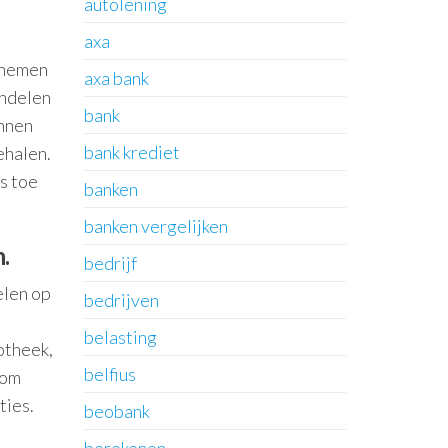
autolening
axa
t nemen
axa bank
andelen
bank
unnen
bank krediet
ehalen.
s toe
banken
banken vergelijken
.
bedrijf
elen op
bedrijven
belasting
otheek,
belfius
 om
ties.
beobank