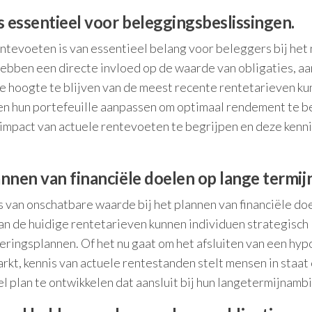
s essentieel voor beleggingsbeslissingen.
entevoeten is van essentieel belang voor beleggers bij he
ebben een directe invloed op de waarde van obligaties, a
de hoogte te blijven van de meest recente rentetarieven k
n hun portefeuille aanpassen om optimaal rendement te b
impact van actuele rentevoeten te begrijpen en deze kenni
annen van financiële doelen op lange termijn
s van onschatbare waarde bij het plannen van financiële do
van de huidige rentetarieven kunnen individuen strategisch
eringsplannen. Of het nu gaat om het afsluiten van een hyp
rkt, kennis van actuele rentestanden stelt mensen in staat
el plan te ontwikkelen dat aansluit bij hun langetermijnambi