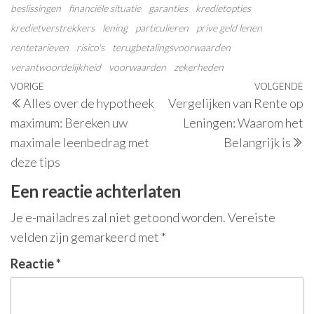
beslissingen
financiële situatie
garanties
kredietopties
kredietverstrekkers
lening
particulieren
prive geld lenen
rentetarieven
risico's
terugbetalingsvoorwaarden
verantwoordelijkheid
voorwaarden
zekerheden
Berichtnavigatie
Vorig
VORIGE
VOLGENDE
V
Alles over de hypotheek
Vergelijken van Rente op
bericht
be
maximum: Bereken uw
Leningen: Waarom het
maximale leenbedrag met
Belangrijk is
deze tips
Een reactie achterlaten
Je e-mailadres zal niet getoond worden.
Vereiste
velden zijn gemarkeerd met
*
Reactie
*