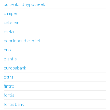
buitenland hypotheek
camper
cetelem
crelan
doorlopend krediet
duo
elantis
europabank
extra
fintro
fortis
fortis bank