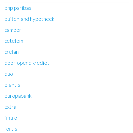
bnp paribas
buitenland hypotheek
camper
cetelem
crelan
doorlopend krediet
duo
elantis
europabank
extra
fintro
fortis