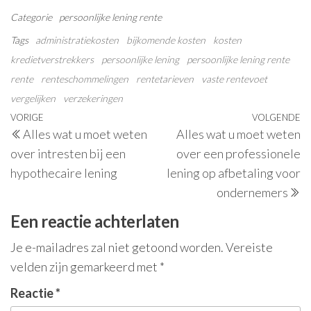
Categorie
persoonlijke lening
rente
Tags
administratiekosten
bijkomende kosten
kosten
kredietverstrekkers
persoonlijke lening
persoonlijke lening rente
rente
renteschommelingen
rentetarieven
vaste rentevoet
vergelijken
verzekeringen
Berichtnavigatie
Vorig
VORIGE
VOLGENDE
V
Alles wat u moet weten
Alles wat u moet weten
bericht
be
over intresten bij een
over een professionele
hypothecaire lening
lening op afbetaling voor
ondernemers
Een reactie achterlaten
Je e-mailadres zal niet getoond worden.
Vereiste
velden zijn gemarkeerd met
*
Reactie
*