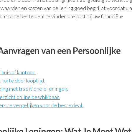
orwaarden en kosten van de lening goed begrijpt voordat u 
om zo de beste deal te vinden die past bij uw financiële
Aanvragen van een Persoonlijke
 huis of kantoor.
 korte doorlooptijd.
ing met traditionele leningen.
rzicht online beschikbaar.
rs te vergelijken voor de beste deal.
onlijke Leningen: Wat Je Moet We