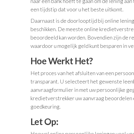
naar een bank hoeft te gaan om de lening aan 
een tijdstip dat voor u het beste uitkomt.
Daarnaast is de doorlooptijd bij online lenin
beschikken. De meeste online kredietverstr
beoordeeld kan worden. Bovendien zijn de ren
waardoor u mogelijk geld kunt besparen in ve
Hoe Werkt Het?
Het proces van het afsluiten van een persoon
transparant. U selecteert het gewenste leenb
aanvraagformulier in met uw persoonlijke geg
kredietverstrekker uw aanvraag beoordelen e
goedkeuring.
Let Op:
Hoewel online persoonlijke leningen veel voor