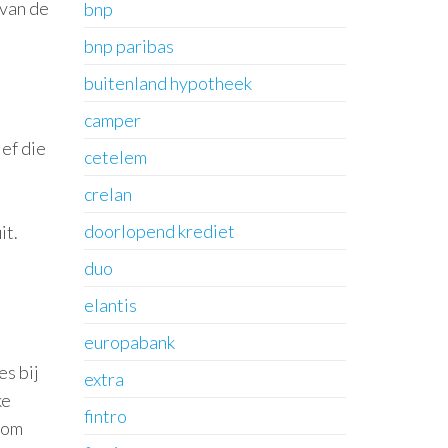
 van de
bnp
bnp paribas
buitenland hypotheek
camper
ief die
cetelem
crelan
doorlopend krediet
it.
duo
elantis
europabank
s bij
extra
ke
fintro
 om