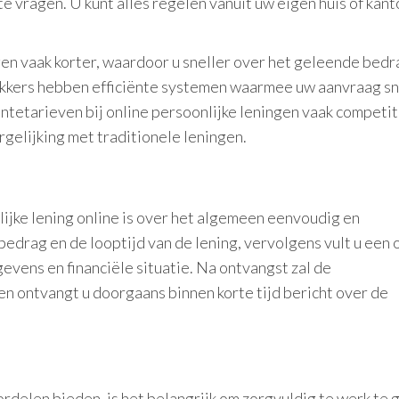
te vragen. U kunt alles regelen vanuit uw eigen huis of kant
gen vaak korter, waardoor u sneller over het geleende bedr
ekkers hebben efficiënte systemen waarmee uw aanvraag sn
tetarieven bij online persoonlijke leningen vaak competiti
rgelijking met traditionele leningen.
lijke lening online is over het algemeen eenvoudig en
edrag en de looptijd van de lening, vervolgens vult u een 
evens en financiële situatie. Na ontvangst zal de
n ontvangt u doorgaans binnen korte tijd bericht over de
delen bieden, is het belangrijk om zorgvuldig te werk te g