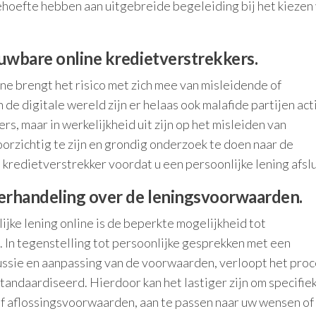
behoefte hebben aan uitgebreide begeleiding bij het kiezen
uwbare online kredietverstrekkers.
ine brengt het risico met zich mee van misleidende of
de digitale wereld zijn er helaas ook malafide partijen act
s, maar in werkelijkheid uit zijn op het misleiden van
rzichtig te zijn en grondig onderzoek te doen naar de
kredietverstrekker voordat u een persoonlijke lening afslu
erhandeling over de leningsvoorwaarden.
ijke lening online is de beperkte mogelijkheid tot
In tegenstelling tot persoonlijke gesprekken met een
ssie en aanpassing van de voorwaarden, verloopt het proce
andaardiseerd. Hierdoor kan het lastiger zijn om specifie
of aflossingsvoorwaarden, aan te passen naar uw wensen of