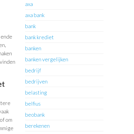
axa
axa bank
bank
llende
bank krediet
en,
banken
maken
banken vergelijken
 vinden
bedrijf
bedrijven
et
belasting
ktere
belfius
vaak
beobank
 of om
berekenen
ommige