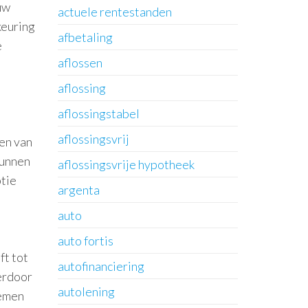
uw
actuele rentestanden
keuring
afbetaling
e
aflossen
aflossing
aflossingstabel
aflossingsvrij
en van
kunnen
aflossingsvrije hypotheek
ptie
argenta
auto
auto fortis
ft tot
autofinanciering
erdoor
autolening
nemen