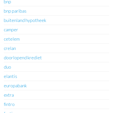
bnp
bnp paribas
buitenland hypotheek
camper
cetelem
crelan
doorlopend krediet
duo
elantis
europabank
extra
fintro