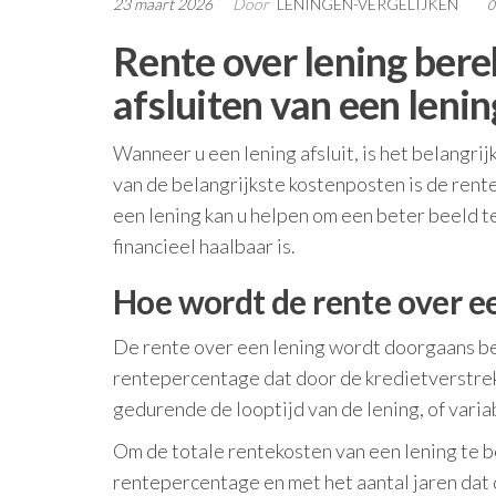
23 maart 2026
Door
LENINGEN-VERGELIJKEN
Rente over lening berek
afsluiten van een lenin
Wanneer u een lening afsluit, is het belangri
van de belangrijkste kostenposten is de rent
een lening kan u helpen om een beter beeld te
financieel haalbaar is.
Hoe wordt de rente over e
De rente over een lening wordt doorgaans be
rentepercentage dat door de kredietverstrek
gedurende de looptijd van de lening, of varia
Om de totale rentekosten van een lening te 
rentepercentage en met het aantal jaren dat d