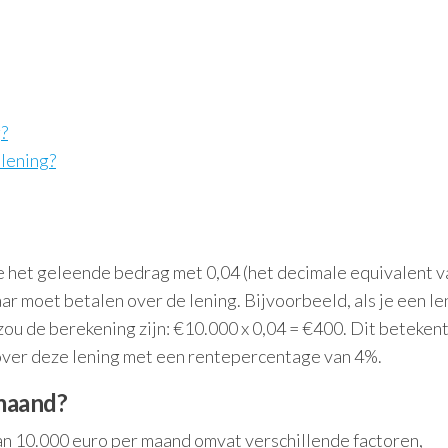
g?
 lening?
 het geleende bedrag met 0,04 (het decimale equivalent v
aar moet betalen over de lening. Bijvoorbeeld, als je een le
ou de berekening zijn: €10.000 x 0,04 = €400. Dit betekent
over deze lening met een rentepercentage van 4%.
 maand?
an 10.000 euro per maand omvat verschillende factoren,