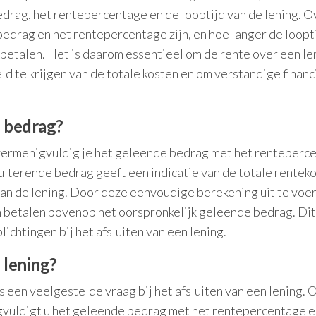
edrag, het rentepercentage en de looptijd van de lening. O
edrag en het rentepercentage zijn, en hoe langer de loopt
n betalen. Het is daarom essentieel om de rente over een le
d te krijgen van de totale kosten en om verstandige financ
n bedrag?
vermenigvuldig je het geleende bedrag met het renteperc
sulterende bedrag geeft een indicatie van de totale rentek
van de lening. Door deze eenvoudige berekening uit te voe
ten betalen bovenop het oorspronkelijk geleende bedrag. Dit
lichtingen bij het afsluiten van een lening.
 lening?
s een veelgestelde vraag bij het afsluiten van een lening. 
gvuldigt u het geleende bedrag met het rentepercentage 