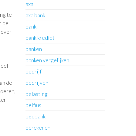
axa
ng te
axa bank
n de
bank
 over
bank krediet
banken
banken vergelijken
ieel
bedrijf
van de
bedrijven
voeren,
belasting
ter
belfius
beobank
berekenen