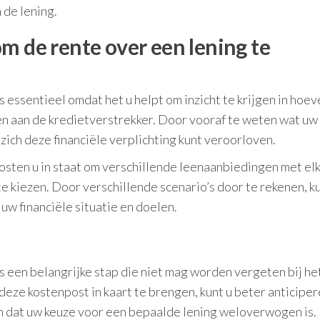
 de lening.
m de rente over een lening te
 essentieel omdat het u helpt om inzicht te krijgen in hoev
en aan de kredietverstrekker. Door vooraf te weten wat uw
u zich deze financiële verplichting kunt veroorloven.
sten u in staat om verschillende leenaanbiedingen met elk
e kiezen. Door verschillende scenario’s door te rekenen, ku
 uw financiële situatie en doelen.
s een belangrijke stap die niet mag worden vergeten bij he
deze kostenpost in kaart te brengen, kunt u beter anticipe
en dat uw keuze voor een bepaalde lening weloverwogen is.