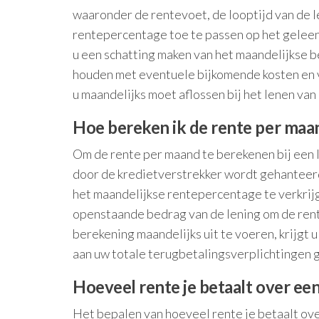
waaronder de rentevoet, de looptijd van de l
rentepercentage toe te passen op het geleend
u een schatting maken van het maandelijkse b
houden met eventuele bijkomende kosten en v
u maandelijks moet aflossen bij het lenen van
Hoe bereken ik de rente per maa
Om de rente per maand te berekenen bij een l
door de kredietverstrekker wordt gehanteerd
het maandelijkse rentepercentage te verkrij
openstaande bedrag van de lening om de ren
berekening maandelijks uit te voeren, krijgt u
aan uw totale terugbetalingsverplichtingen g
Hoeveel rente je betaalt over een
Het bepalen van hoeveel rente je betaalt over