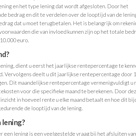
ening en het type lening dat wordt afgesloten. Door het
e bedrag en dit te verdelen over de looptijd van de lening
edrag dat u moet terugbetalen. Het is belangrijk om rekeni
oorwaarden die van invloed kunnen zijn op het totale bed
 10.000 euro.
nd?
ening, dient u eerst het jaarlijkse rentepercentage te kenn
. Vervolgens deelt u dit jaarlijkse rentepercentage door 
gen. Dit maandelijkse rentepercentage vermenigvuldigt u 
tekosten voor die specifieke maand te berekenen. Door de
 inzicht in hoeveel rente u elke maand betaalt en hoe dit bi
edurende de looptijd van de lening.
 lening?
 een lening is een veelgestelde vraag bij het afsluiten van