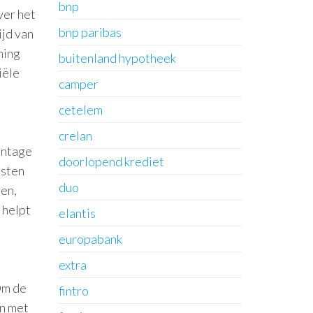
bnp
ver het
bnp paribas
ijd van
ning
buitenland hypotheek
iële
camper
cetelem
crelan
entage
doorlopend krediet
osten
duo
ren,
 helpt
elantis
europabank
extra
Om de
fintro
en met