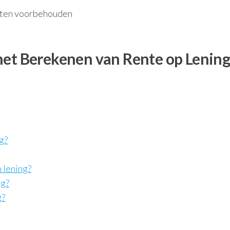
chten voorbehouden
het Berekenen van Rente op Lenin
g?
 lening?
ag?
g?