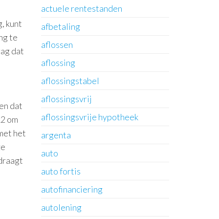
actuele rentestanden
, kunt
afbetaling
ng te
aflossen
rag dat
aflossing
aflossingstabel
aflossingsvrij
en dat
aflossingsvrije hypotheek
12 om
met het
argenta
ze
auto
jdraagt
auto fortis
autofinanciering
autolening