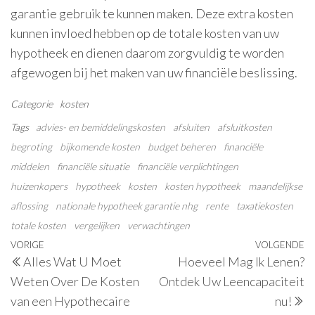
garantie gebruik te kunnen maken. Deze extra kosten
kunnen invloed hebben op de totale kosten van uw
hypotheek en dienen daarom zorgvuldig te worden
afgewogen bij het maken van uw financiële beslissing.
Categorie
kosten
Tags
advies- en bemiddelingskosten
afsluiten
afsluitkosten
begroting
bijkomende kosten
budget beheren
financiële
middelen
financiële situatie
financiële verplichtingen
huizenkopers
hypotheek
kosten
kosten hypotheek
maandelijkse
aflossing
nationale hypotheek garantie nhg
rente
taxatiekosten
totale kosten
vergelijken
verwachtingen
Berichtnavigatie
Vorig
VORIGE
VOLGENDE
V
Alles Wat U Moet
Hoeveel Mag Ik Lenen?
bericht
be
Weten Over De Kosten
Ontdek Uw Leencapaciteit
van een Hypothecaire
nu!