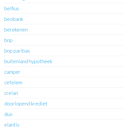
belfius
beobank
berekenen
bnp
bnp paribas
buitenland hypotheek
camper
cetelem
crelan
doorlopend krediet
duo
elantis