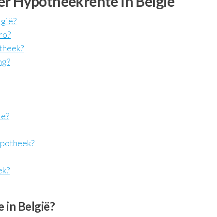
er Hypotheekrente in België
lgië?
ro?
theek?
ng?
ie?
ypotheek?
ek?
 in België?