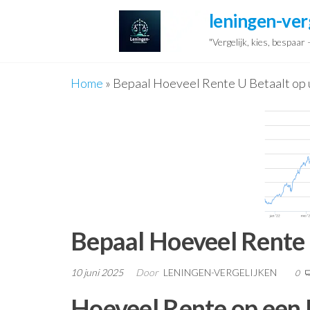
Ga
leningen-ver
naar
"Vergelijk, kies, bespaar
de
inhoud
Home
»
Bepaal Hoeveel Rente U Betaalt op
Bepaal Hoeveel Rente
10 juni 2025
Door
LENINGEN-VERGELIJKEN
0
Hoeveel Rente op een