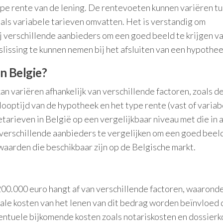
 type rente van de lening. De rentevoeten kunnen variëren t
 als variabele tarieven omvatten. Het is verstandig om
j verschillende aanbieders om een goed beeld te krijgen v
issing te kunnen nemen bij het afsluiten van een hypothee
n Belgie?
n variëren afhankelijk van verschillende factoren, zoals d
 looptijd van de hypotheek en het type rente (vast of variabe
arieven in België op een vergelijkbaar niveau met die in 
verschillende aanbieders te vergelijken om een goed beel
waarden die beschikbaar zijn op de Belgische markt.
200.000 euro hangt af van verschillende factoren, waarond
ale kosten van het lenen van dit bedrag worden beïnvloed
ventuele bijkomende kosten zoals notariskosten en dossierk