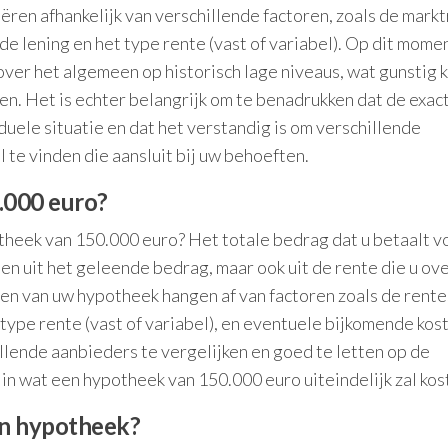
ëren afhankelijk van verschillende factoren, zoals de markt
n de lening en het type rente (vast of variabel). Op dit mome
ver het algemeen op historisch lage niveaus, wat gunstig k
en. Het is echter belangrijk om te benadrukken dat de exac
duele situatie en dat het verstandig is om verschillende
 te vinden die aansluit bij uw behoeften.
.000 euro?
theek van 150.000 euro? Het totale bedrag dat u betaalt v
en uit het geleende bedrag, maar ook uit de rente die u ov
sten van uw hypotheek hangen af van factoren zoals de rent
 type rente (vast of variabel), en eventuele bijkomende kos
llende aanbieders te vergelijken en goed te letten op de
 in wat een hypotheek van 150.000 euro uiteindelijk zal kos
en hypotheek?