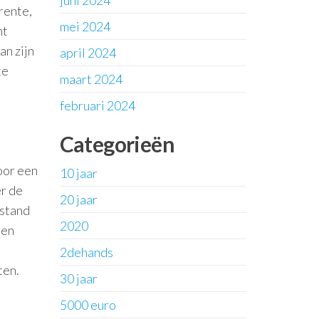
juni 2024
rente,
mei 2024
nt
an zijn
april 2024
te
maart 2024
februari 2024
Categorieën
oor een
10 jaar
er de
20 jaar
estand
2020
ten
2dehands
ten.
30 jaar
5000 euro