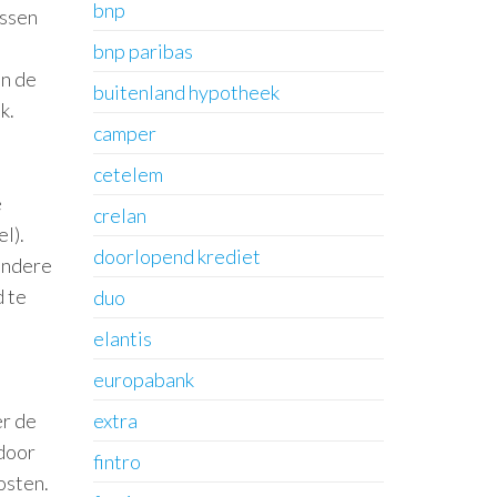
bnp
ussen
bnp paribas
an de
buitenland hypotheek
k.
camper
cetelem
e
crelan
l).
doorlopend krediet
andere
d te
duo
elantis
europabank
er de
extra
 door
fintro
osten.