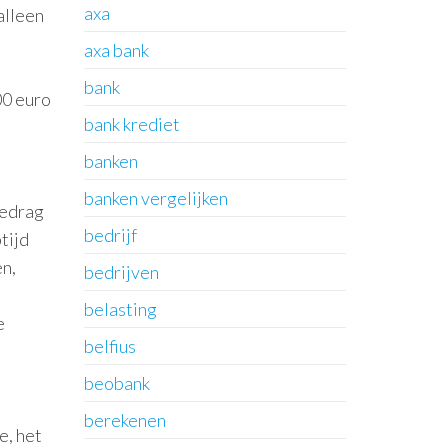
axa
alleen
axa bank
bank
00 euro
bank krediet
banken
banken vergelijken
bedrag
bedrijf
tijd
en,
bedrijven
belasting
e
belfius
beobank
berekenen
e, het