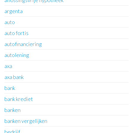
aflossingsvrije hypotheek
argenta
auto
auto fortis
autofinanciering
autolening
axa
axa bank
bank
bank krediet
banken
banken vergelijken
bedrijf