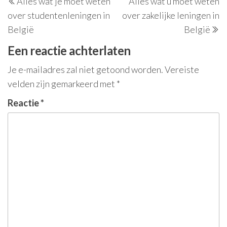
Alles wat je moet weten
Alles wat u moet weten
bericht
be
over studentenleningen in
over zakelijke leningen in
België
België
Een reactie achterlaten
Je e-mailadres zal niet getoond worden.
Vereiste
velden zijn gemarkeerd met
*
Reactie
*