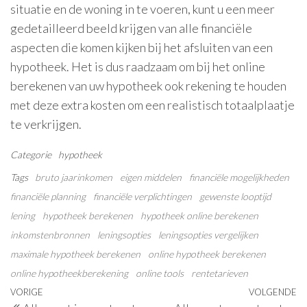
situatie en de woning in te voeren, kunt u een meer
gedetailleerd beeld krijgen van alle financiële
aspecten die komen kijken bij het afsluiten van een
hypotheek. Het is dus raadzaam om bij het online
berekenen van uw hypotheek ook rekening te houden
met deze extra kosten om een realistisch totaalplaatje
te verkrijgen.
Categorie
hypotheek
Tags
bruto jaarinkomen
eigen middelen
financiële mogelijkheden
financiële planning
financiële verplichtingen
gewenste looptijd
lening
hypotheek berekenen
hypotheek online berekenen
inkomstenbronnen
leningsopties
leningsopties vergelijken
maximale hypotheek berekenen
online hypotheek berekenen
online hypotheekberekening
online tools
rentetarieven
Berichtnavigatie
Vorig
VORIGE
VOLGENDE
V