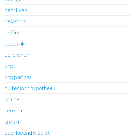
bedrijven
belasting
belfius
beobank
berekenen
bnp
bnp paribas
buitenland hypotheek
camper
cetelem
crelan
doorlopend krediet