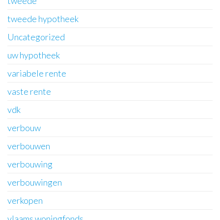
tweede
tweede hypotheek
Uncategorized
uw hypotheek
variabele rente
vaste rente
vdk
verbouw
verbouwen
verbouwing
verbouwingen
verkopen
vlaams woningfonds