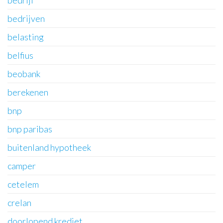
bedrijf
bedrijven
belasting
belfius
beobank
berekenen
bnp
bnp paribas
buitenland hypotheek
camper
cetelem
crelan
doorlopend krediet