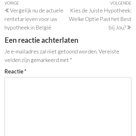
Berichtnavigatie
Vorig
VORIGE
VOLGENDE
V
Vergelijk nu de actuele
Kies de Juiste Hypotheek:
bericht
be
rentetarieven voor uw
Welke Optie Past het Best
hypotheek in België
bij Jou?
Een reactie achterlaten
Je e-mailadres zal niet getoond worden.
Vereiste
velden zijn gemarkeerd met
*
Reactie
*