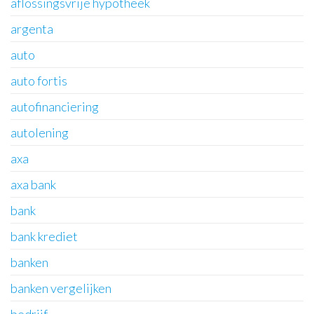
aflossingsvrije hypotheek
argenta
auto
auto fortis
autofinanciering
autolening
axa
axa bank
bank
bank krediet
banken
banken vergelijken