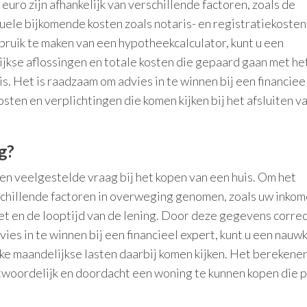
uro zijn afhankelijk van verschillende factoren, zoals de
tuele bijkomende kosten zoals notaris- en registratiekoste
ruik te maken van een hypotheekcalculator, kunt u een
jkse aflossingen en totale kosten die gepaard gaan met he
. Het is raadzaam om advies in te winnen bij een financiee
kosten en verplichtingen die komen kijken bij het afsluiten v
g?
n veelgestelde vraag bij het kopen van een huis. Om het
hillende factoren in overweging genomen, zoals uw inkom
et en de looptijd van de lening. Door deze gegevens correct
ies in te winnen bij een financieel expert, kunt u een nauw
lke maandelijkse lasten daarbij komen kijken. Het berekene
woordelijk en doordacht een woning te kunnen kopen die p