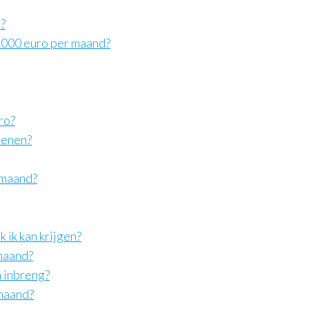
?
1000 euro per maand?
ro?
lenen?
 maand?
 ik kan krijgen?
maand?
 inbreng?
maand?