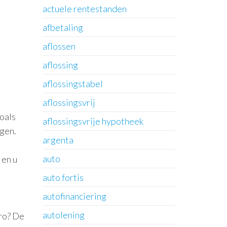
actuele rentestanden
afbetaling
aflossen
aflossing
aflossingstabel
aflossingsvrij
zoals
aflossingsvrije hypotheek
ngen.
argenta
u
auto
 en u
auto fortis
autofinanciering
autolening
uro? De