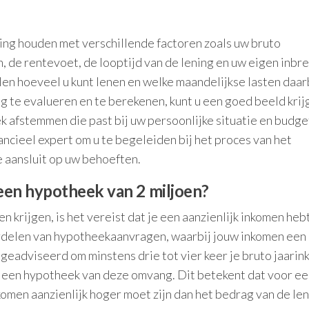
ng houden met verschillende factoren zoals uw bruto
, de rentevoet, de looptijd van de lening en uw eigen inbr
n hoeveel u kunt lenen en welke maandelijkse lasten daar
 te evalueren en te berekenen, kunt u een goed beeld krij
 afstemmen die past bij uw persoonlijke situatie en budge
nancieel expert om u te begeleiden bij het proces van het
 aansluit op uw behoeften.
een hypotheek van 2 miljoen?
 krijgen, is het vereist dat je een aanzienlijk inkomen hebt
oordelen van hypotheekaanvragen, waarbij jouw inkomen een
 geadviseerd om minstens drie tot vier keer je bruto jaari
 een hypotheek van deze omvang. Dit betekent dat voor ee
komen aanzienlijk hoger moet zijn dan het bedrag van de le