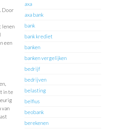
axa
n. Door
axa bank
bank
t lenen
l
bank krediet
an een
banken
banken vergelijken
bedrijf
bedrijven
en,
belasting
 in te
keurig
belfius
n van
beobank
ast
berekenen