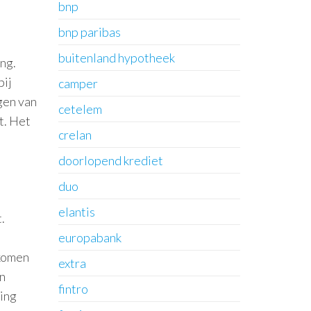
bnp
bnp paribas
buitenland hypotheek
eng.
bij
camper
gen van
cetelem
t. Het
crelan
doorlopend krediet
duo
elantis
.
europabank
nkomen
extra
n
fintro
ning