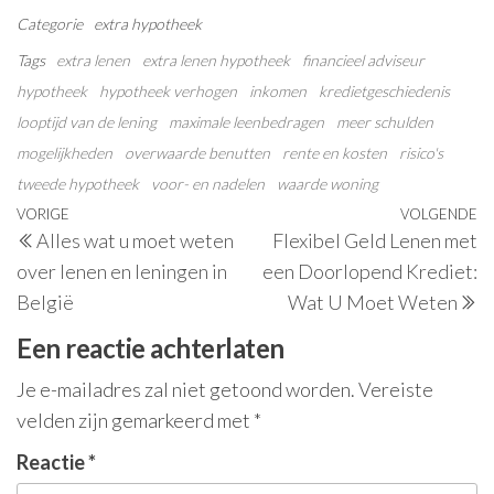
Categorie
extra
hypotheek
Tags
extra lenen
extra lenen hypotheek
financieel adviseur
hypotheek
hypotheek verhogen
inkomen
kredietgeschiedenis
looptijd van de lening
maximale leenbedragen
meer schulden
mogelijkheden
overwaarde benutten
rente en kosten
risico's
tweede hypotheek
voor- en nadelen
waarde woning
Berichtnavigatie
Vorig
VORIGE
VOLGENDE
V
Alles wat u moet weten
Flexibel Geld Lenen met
bericht
be
over lenen en leningen in
een Doorlopend Krediet:
België
Wat U Moet Weten
Een reactie achterlaten
Je e-mailadres zal niet getoond worden.
Vereiste
velden zijn gemarkeerd met
*
Reactie
*