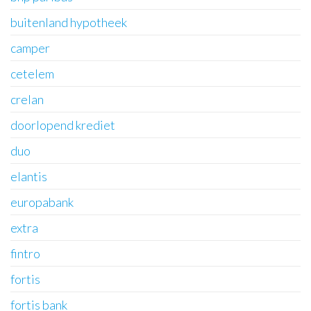
buitenland hypotheek
camper
cetelem
crelan
doorlopend krediet
duo
elantis
europabank
extra
fintro
fortis
fortis bank