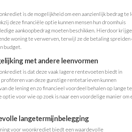
nkrediet is de mogelijkheid om een aanzienlijk bedrag te 
kzij deze financiële optie kunnen mensen hun droomhuis
lledige aankoopbedrag moeten beschikken. Hierdoor krijg
ende woning te verwerven, terwijl ze de betaling spreiden
un budget.
gelijking met andere leenvormen
nkrediet is dat deze vaak lagere rentevoeten biedt in
 profiteren van deze gunstige rentetarieven kunnen
an de lening en zo financieel voordeel behalen op lange te
 optie voor wie op zoek is naar een voordelige manier om 
evolle langetermijnbelegging
ening voor woonkrediet biedt een waardevolle