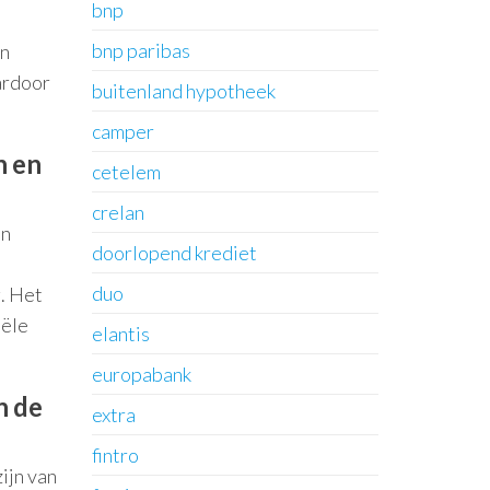
bnp
bnp paribas
en
ardoor
buitenland hypotheek
camper
n en
cetelem
crelan
en
doorlopend krediet
duo
. Het
iële
elantis
europabank
n de
extra
fintro
ijn van