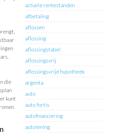
actuele rentestanden
afbetaling
aflossen
brengt,
aflossing
stbaar
ringen
aflossingstabel
ars.
aflossingsvrij
aflossingsvrije hypotheek
n die
argenta
gsplan
auto
er kunt
auto fortis
ndromen
autofinanciering
autolening
en