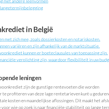
ing met andere leenvormen
 langetermijnbelegging
krediet in België
n met zich mee, zoals dossierkosten en notariskosten.
en variëren en zijn afhankelijk van de marktsituatie.
woonkrediet kunnen er boeteclausules van toepassing zijn.
nciële verplichting zijn, waardoor flexibiliteit in uw bud
lopende leningen
 woonkrediet zijn de gunstige rentevoeten die worden
te profiteren van deze lage rentetarieven kunt u gedure
tale kosten en maandelijkse aflossingen. Dit maakt het afsl
oor wie op zoek is naar financiële stabiliteit op lange term