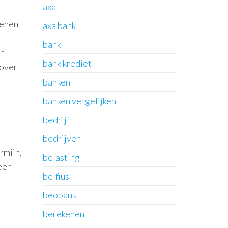
axa
lenen
axa bank
bank
en
bank krediet
 over
banken
banken vergelijken
bedrijf
bedrijven
rmijn.
belasting
een
belfius
beobank
berekenen