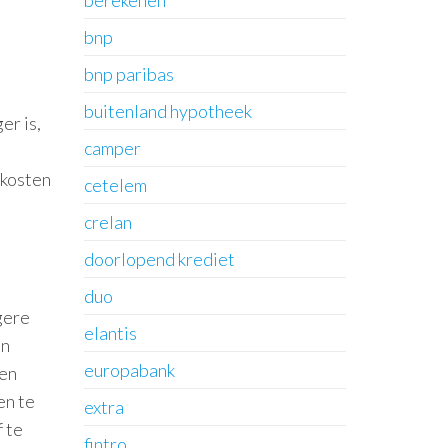
berekenen
bnp
bnp paribas
buitenland hypotheek
er is,
camper
 kosten
cetelem
crelan
doorlopend krediet
duo
gere
elantis
en
europabank
gen
en te
extra
 te
fintro