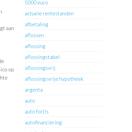
5000 euro
n
actuele rentestanden
afbetaling
agt aan
aflossen
aflossing
aflossingstabel
de
aflossingsvrij
sico op
chte
aflossingsvrije hypotheek
argenta
auto
auto fortis
autofinanciering