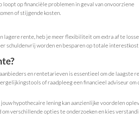
co loopt op financiële problemen in geval van onvoorziene
komen of stijgende kosten.
lagere rente, heb je meer flexibiliteit om extra af te losse
ller schuldenvrij worden en besparen op totale interestkost
nte?
aanbieders en rentetarieven is essentieel om de laagste r
vergelijkingstools of raadpleeg een financieel adviseur om 
 jouw hypothecaire lening kan aanzienlijke voordelen ople
jd om verschillende opties te onderzoeken en kies verstand