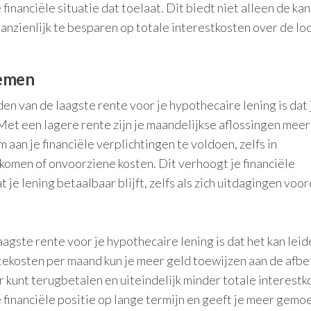
financiële situatie dat toelaat. Dit biedt niet alleen de ka
anzienlijk te besparen op totale interestkosten over de lo
lemen
en van de laagste rente voor je hypothecaire lening is dat 
 Met een lagere rente zijn je maandelijkse aflossingen meer
 aan je financiële verplichtingen te voldoen, zelfs in
nkomen of onvoorziene kosten. Dit verhoogt je financiële
je lening betaalbaar blijft, zelfs als zich uitdagingen voo
agste rente voor je hypothecaire lening is dat het kan leid
tekosten per maand kun je meer geld toewijzen aan de afbe
er kunt terugbetalen en uiteindelijk minder totale interest
e financiële positie op lange termijn en geeft je meer gemo