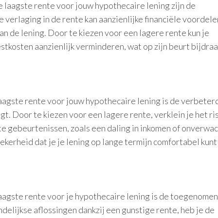
e laagste rente voor jouw hypothecaire lening zijn de
e verlaging in de rente kan aanzienlijke financiële voordele
n de lening. Door te kiezen voor een lagere rente kun je
stkosten aanzienlijk verminderen, wat op zijn beurt bijdra
aagste rente voor jouw hypothecaire lening is de verbeter
ngt. Door te kiezen voor een lagere rente, verklein je het ri
te gebeurtenissen, zoals een daling in inkomen of onverwa
ekerheid dat je je lening op lange termijn comfortabel kunt
aagste rente voor je hypothecaire lening is de toegenomen
andelijkse aflossingen dankzij een gunstige rente, heb je de