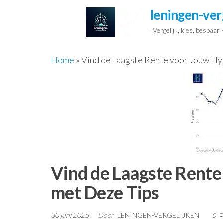
Ga
leningen-ver
naar
"Vergelijk, kies, bespaar
de
inhoud
Home
»
Vind de Laagste Rente voor Jouw Hy
Vind de Laagste Rente
met Deze Tips
30 juni 2025
Door
LENINGEN-VERGELIJKEN
0