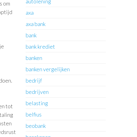
autolening
ns om
optijd
axa
axa bank
bank
je
bank krediet
banken
banken vergelijken
rdoen.
bedrijf
bedrijven
belasting
en tot
belfius
taling
kosten
beobank
edsrust