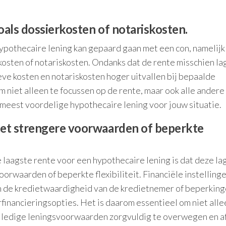
oals dossierkosten of notariskosten.
ypothecaire lening kan gepaard gaan met een con, namelijk
kosten of notariskosten. Ondanks dat de rente misschien lag
ve kosten en notariskosten hoger uitvallen bij bepaalde
 niet alleen te focussen op de rente, maar ook alle andere
 meest voordelige hypothecaire lening voor jouw situatie.
met strengere voorwaarden of beperkte
e laagste rente voor een hypothecaire lening is dat deze la
orwaarden of beperkte flexibiliteit. Financiële instelling
n de kredietwaardigheid van de kredietnemer of beperkin
financieringsopties. Het is daarom essentieel om niet alle
lledige leningsvoorwaarden zorgvuldig te overwegen en af