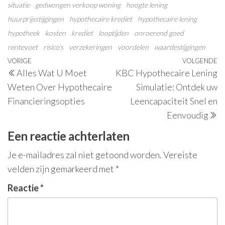
situatie
gedwongen verkoop woning
hoogte lening
huurprijsstijgingen
hypothecaire krediet
hypothecaire lening
hypotheek
kosten
krediet
looptijden
onroerend goed
rentevoet
risico's
verzekeringen
voordelen
waardestijgingen
Berichtnavigatie
Vorig
VORIGE
VOLGENDE
V
Alles Wat U Moet
KBC Hypothecaire Lening
bericht
be
Weten Over Hypothecaire
Simulatie: Ontdek uw
Financieringsopties
Leencapaciteit Snel en
Eenvoudig
Een reactie achterlaten
Je e-mailadres zal niet getoond worden.
Vereiste
velden zijn gemarkeerd met
*
Reactie
*