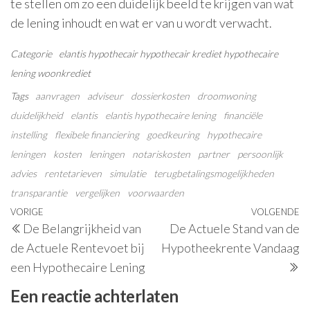
te stellen om zo een duidelijk beeld te krijgen van wat
de lening inhoudt en wat er van u wordt verwacht.
Categorie
elantis
hypothecair
hypothecair krediet
hypothecaire
lening
woonkrediet
Tags
aanvragen
adviseur
dossierkosten
droomwoning
duidelijkheid
elantis
elantis hypothecaire lening
financiële
instelling
flexibele financiering
goedkeuring
hypothecaire
leningen
kosten
leningen
notariskosten
partner
persoonlijk
advies
rentetarieven
simulatie
terugbetalingsmogelijkheden
transparantie
vergelijken
voorwaarden
Berichtnavigatie
Vorig
VORIGE
VOLGENDE
V
De Belangrijkheid van
De Actuele Stand van de
bericht
be
de Actuele Rentevoet bij
Hypotheekrente Vandaag
een Hypothecaire Lening
Een reactie achterlaten