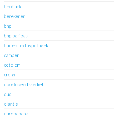
beobank
berekenen
bnp
bnp paribas
buitenland hypotheek
camper
cetelem
crelan
doorlopend krediet
duo
elantis
europabank