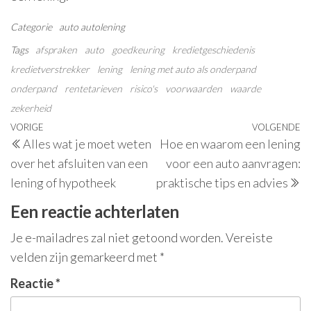
Categorie
auto
autolening
Tags
afspraken
auto
goedkeuring
kredietgeschiedenis
kredietverstrekker
lening
lening met auto als onderpand
onderpand
rentetarieven
risico's
voorwaarden
waarde
zekerheid
Berichtnavigatie
Vorig
VORIGE
VOLGENDE
V
Alles wat je moet weten
Hoe en waarom een lening
bericht
be
over het afsluiten van een
voor een auto aanvragen:
lening of hypotheek
praktische tips en advies
Een reactie achterlaten
Je e-mailadres zal niet getoond worden.
Vereiste
velden zijn gemarkeerd met
*
Reactie
*