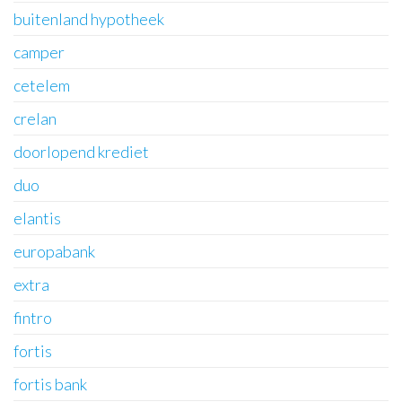
buitenland hypotheek
camper
cetelem
crelan
doorlopend krediet
duo
elantis
europabank
extra
fintro
fortis
fortis bank