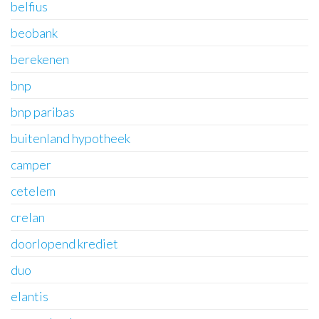
belfius
beobank
berekenen
bnp
bnp paribas
buitenland hypotheek
camper
cetelem
crelan
doorlopend krediet
duo
elantis