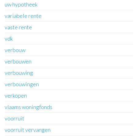
uw hypotheek
variabele rente
vaste rente
vdk
verbouw
verbouwen
verbouwing
verbouwingen
verkopen
vlaams woningfonds
voorruit
voorruit vervangen