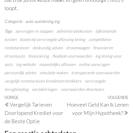
loopt.
Categorie
auto
autolening
ing
Tags
aanvragen in stappen
administratiekosten
bijkomende
kosten
boete bij vervroegde aflossing lening
competitieve
rentetarieven
deskundig advies
droomwagen
financieren
droomauto
financiering
flexibele voorwaarden
ing lening voor
auto
ing website
maandelijks aflossen
online aanvragen
persoonlijk advies
simulatie maken
transparante voorwaarden
vergelijk rentetarieven kredietverstrekkers
vervroegde
terugbetaling
verzekeringen
voorwaarden doorlezen
Berichtnavigatie
Vorig
VORIGE
VOLGENDE
V
Vergelijk Tarieven
Hoeveel Geld Kan Ik Lenen
bericht
be
Doorlopend Krediet voor
voor Mijn Hypotheek?
de Beste Optie