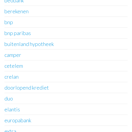
beobank
berekenen
bnp
bnp paribas
buitenland hypotheek
camper
cetelem
crelan
doorlopend krediet
duo
elantis
europabank
extra