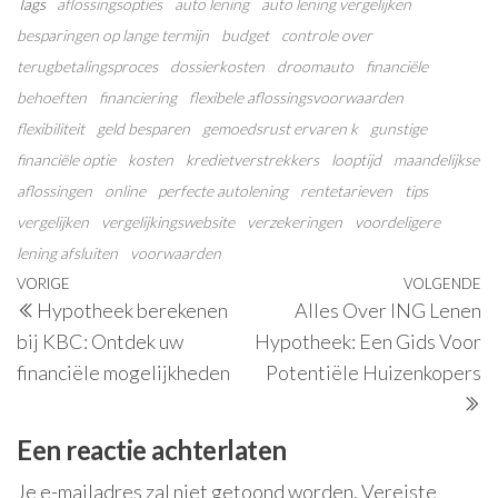
Tags
aflossingsopties
auto lening
auto lening vergelijken
besparingen op lange termijn
budget
controle over
terugbetalingsproces
dossierkosten
droomauto
financiële
behoeften
financiering
flexibele aflossingsvoorwaarden
flexibiliteit
geld besparen
gemoedsrust ervaren k
gunstige
financiële optie
kosten
kredietverstrekkers
looptijd
maandelijkse
aflossingen
online
perfecte autolening
rentetarieven
tips
vergelijken
vergelijkingswebsite
verzekeringen
voordeligere
lening afsluiten
voorwaarden
Berichtnavigatie
Vorig
VORIGE
VOLGENDE
V
Hypotheek berekenen
Alles Over ING Lenen
bericht
be
bij KBC: Ontdek uw
Hypotheek: Een Gids Voor
financiële mogelijkheden
Potentiële Huizenkopers
Een reactie achterlaten
Je e-mailadres zal niet getoond worden.
Vereiste