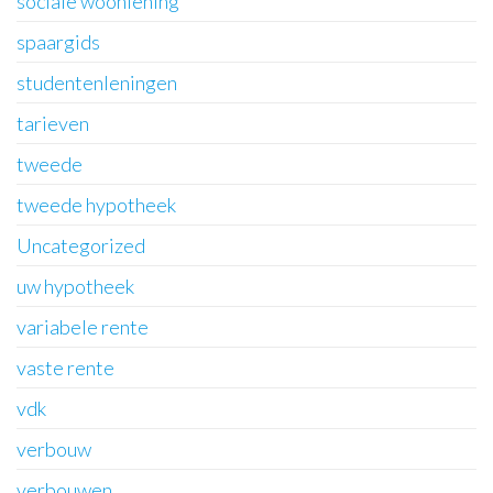
sociale woonlening
spaargids
studentenleningen
tarieven
tweede
tweede hypotheek
Uncategorized
uw hypotheek
variabele rente
vaste rente
vdk
verbouw
verbouwen