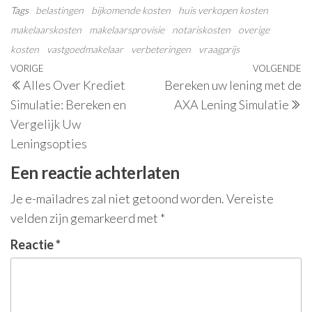
Tags
belastingen
bijkomende kosten
huis verkopen kosten
makelaarskosten
makelaarsprovisie
notariskosten
overige
kosten
vastgoedmakelaar
verbeteringen
vraagprijs
Berichtnavigatie
Vorig
VORIGE
VOLGENDE
V
Alles Over Krediet
Bereken uw lening met de
bericht
be
Simulatie: Bereken en
AXA Lening Simulatie
Vergelijk Uw
Leningsopties
Een reactie achterlaten
Je e-mailadres zal niet getoond worden.
Vereiste
velden zijn gemarkeerd met
*
Reactie
*