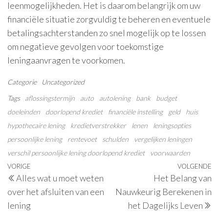
leenmogelijkheden. Het is daarom belangrijk om uw
financiële situatie zorgvuldig te beheren en eventuele
betalingsachterstanden zo snel mogelijk op te lossen
om negatieve gevolgen voor toekomstige
leningaanvragen te voorkomen.
Categorie
Uncategorized
Tags
aflossingstermijn
auto
autolening
bank
budget
doeleinden
doorlopend krediet
financiële instelling
geld
huis
hypothecaire lening
kredietverstrekker
lenen
leningsopties
persoonlijke lening
rentevoet
schulden
vergelijken leningen
verschil persoonlijke lening doorlopend krediet
voorwaarden
Berichtnavigatie
Vorig
VORIGE
VOLGENDE
V
Alles wat u moet weten
Het Belang van
bericht
be
over het afsluiten van een
Nauwkeurig Berekenen in
lening
het Dagelijks Leven