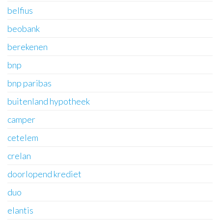
belfius
beobank
berekenen
bnp
bnp paribas
buitenland hypotheek
camper
cetelem
crelan
doorlopend krediet
duo
elantis