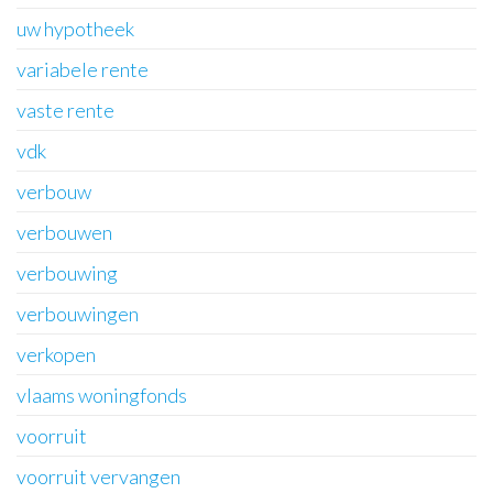
uw hypotheek
variabele rente
vaste rente
vdk
verbouw
verbouwen
verbouwing
verbouwingen
verkopen
vlaams woningfonds
voorruit
voorruit vervangen