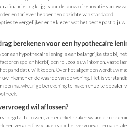
xtra financiering krijgt voor de bouw of renovatie van uw w
rden en tarieven hebben ten opzichte van standaard
pties te vergelijken en te kiezen wat het beste past bij uw
drag berekenen voor een hypothecaire leni
r een hypothecaire lening is een belangrijke stap bij het
actoren spelen hierbij een rol, zoals uw inkomen, vaste las
het pand dat u wilt kopen. Over het algemeen wordt uw ma
 uw inkomen en de waarde van de woning. Het is verstand
t om een nauwkeurige berekening te maken en zo te bepalen 
potheek.
 vervroegd wil aflossen?
vroegd af te lossen, zijn er enkele zaken waarmee u reken
ank een vergoeding vragen voor het vervroegd terugbetale