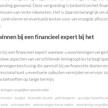
oeding genoemd. Deze vergoeding is bedoeld om het finan
 missen van rente-inkomsten. Het is daarom belangrijk om 
controleren en eventuele kosten voor vervroegde aflossin
.
winnen bij een financieel expert bij het
n bij een financieel expert wanneer u woonleningen vergeli
plexe aspecten van verschillende leningsopties te begrijpe
erwogen beslissing die aansluit bij uw financiële doelen en
ofessional kunt u eventuele valkuilen vermijden en ervoor z
uw behoeften op lange termijn.
leningen vergelijken
woonkrediet
e kosten
budget
financiële situatie
geld besparen
gunstige hypothecai
rantie
voorwaarden
weloverwogen keuze maken
woonlening vergelijke