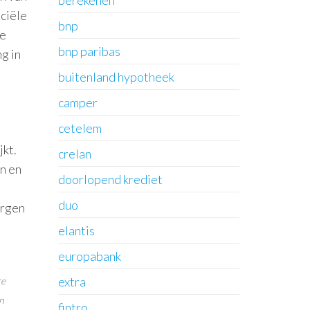
berekenen
ciële
bnp
de
bnp paribas
g in
buitenland hypotheek
camper
cetelem
jkt.
crelan
n en
doorlopend krediet
duo
orgen
elantis
europabank
extra
re
n
fintro