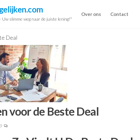
gelijken.com
Over ons
Contact
 – Uw slimme weg naar de juiste lening!"
te Deal
n voor de Beste Deal
0