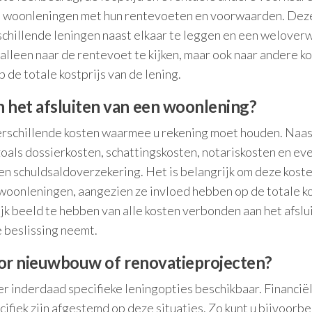
are woonleningen met hun rentevoeten en voorwaarden. Dez
erschillende leningen naast elkaar te leggen en een welove
alleen naar de rentevoet te kijken, maar ook naar andere k
 de totale kostprijs van de lening.
n het afsluiten van een woonlening?
 verschillende kosten waarmee u rekening moet houden. Naas
zoals dossierkosten, schattingskosten, notariskosten en ev
en schuldsaldoverzekering. Het is belangrijk om deze koste
woonleningen, aangezien ze invloed hebben op de totale ko
jk beeld te hebben van alle kosten verbonden aan het afslu
 beslissing neemt.
voor nieuwbouw of renovatieprojecten?
r inderdaad specifieke leningopties beschikbaar. Financië
cifiek zijn afgestemd op deze situaties. Zo kunt u bijvoorb