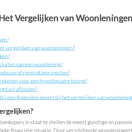
Het Vergelijken van Woonleningen
ken?
et vergelijken van woonleningen?
jken?
fsluiten van een woonlening?
ieuwbouw of renovatieprojecten?
rekenen voor een hypothecaire lening?
egd wil aflossen?
 bij een financieel expert bij het vergelijken van woonlenin
ergelijken?
izenkopers in staat te stellen de meest gunstige en passe
fieke financiële situatie. Door verschillende woonleningen 