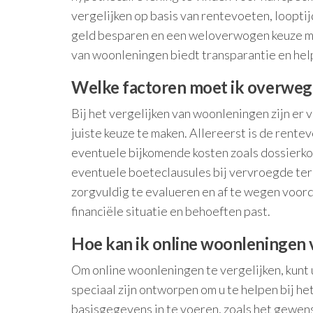
vergelijken op basis van rentevoeten, loopt
geld besparen en een weloverwogen keuze mak
van woonleningen biedt transparantie en helpt
Welke factoren moet ik overwege
Bij het vergelijken van woonleningen zijn er
juiste keuze te maken. Allereerst is de rentev
eventuele bijkomende kosten zoals dossierkost
eventuele boeteclausules bij vervroegde teru
zorgvuldig te evalueren en af te wegen voord
financiële situatie en behoeften past.
Hoe kan ik online woonleningen 
Om online woonleningen te vergelijken, kunt 
speciaal zijn ontworpen om u te helpen bij he
basisgegevens in te voeren, zoals het gewen