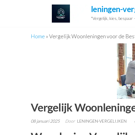
Ga
leningen-ver
naar
"Vergelijk, kies, bespaar
de
inhoud
Home
»
Vergelijk Woonleningen voor de Bes
Vergelijk Woonleninge
08 januari 2025
Door
LENINGEN-VERGELIJKEN