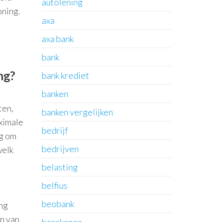
autolening
oning.
axa
axa bank
bank
ng?
bank krediet
banken
ten,
banken vergelijken
ximale
bedrijf
ig om
bedrijven
welk
belasting
belfius
beobank
ing
n van