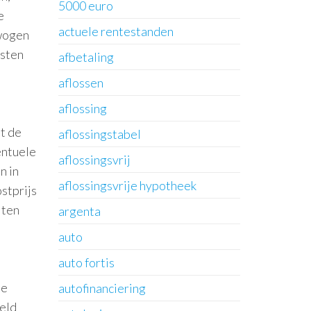
5000 euro
e
actuele rentestanden
rwogen
osten
afbetaling
aflossen
aflossing
t de
aflossingstabel
entuele
aflossingsvrij
n in
aflossingsvrije hypotheek
stprijs
iten
argenta
auto
auto fortis
le
autofinanciering
eeld