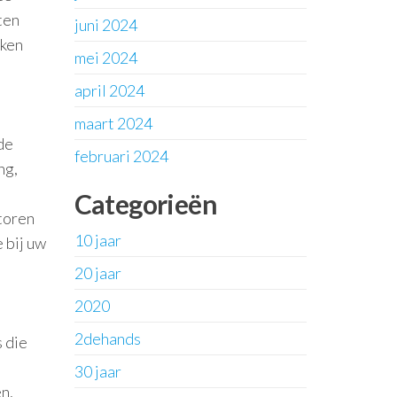
ten
juni 2024
jken
mei 2024
april 2024
maart 2024
de
februari 2024
ng,
Categorieën
ctoren
10 jaar
 bij uw
20 jaar
2020
2dehands
 die
30 jaar
n,