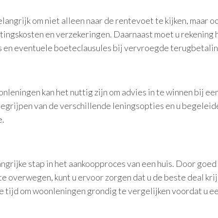
langrijk om niet alleen naar de rentevoet te kijken, maar o
ttingskosten en verzekeringen. Daarnaast moet u rekening
ies en eventuele boeteclausules bij vervroegde terugbetalin
leningen kan het nuttig zijn om advies in te winnen bij ee
 begrijpen van de verschillende leningsopties en u begeleid
e.
ngrijke stap in het aankoopproces van een huis. Door goed
te overwegen, kunt u ervoor zorgen dat u de beste deal krij
e tijd om woonleningen grondig te vergelijken voordat u e