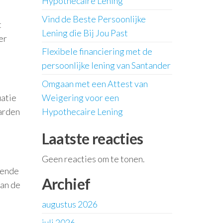
Hypothecaire Lening
Vind de Beste Persoonlijke
t
Lening die Bij Jou Past
er
Flexibele financiering met de
persoonlijke lening van Santander
Omgaan met een Attest van
uatie
Weigering voor een
aarden
Hypothecaire Lening
Laatste reacties
Geen reacties om te tonen.
lende
Archief
van de
augustus 2026
juli 2026