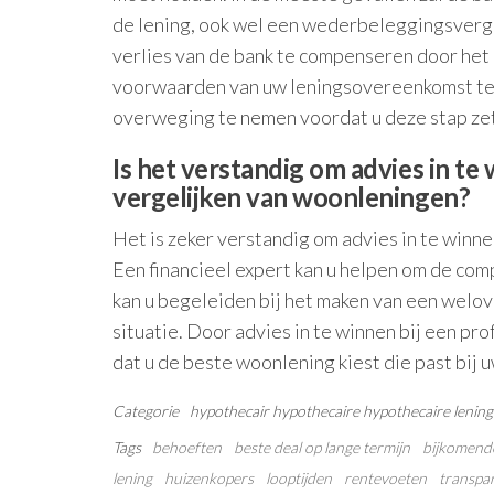
de lening, ook wel een wederbeleggingsverg
verlies van de bank te compenseren door het
voorwaarden van uw leningsovereenkomst te 
overweging te nemen voordat u deze stap zet
Is het verstandig om advies in te 
vergelijken van woonleningen?
Het is zeker verstandig om advies in te winne
Een financieel expert kan u helpen om de com
kan u begeleiden bij het maken van een welov
situatie. Door advies in te winnen bij een pr
dat u de beste woonlening kiest die past bij 
Categorie
hypothecair
hypothecaire
hypothecaire lening
Tags
behoeften
beste deal op lange termijn
bijkomend
lening
huizenkopers
looptijden
rentevoeten
transpa