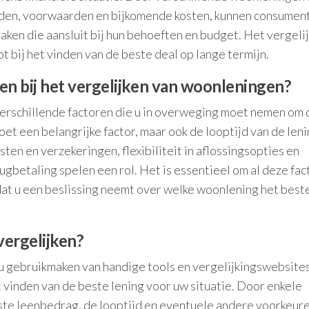
ijden, voorwaarden en bijkomende kosten, kunnen consumen
en die aansluit bij hun behoeften en budget. Het vergeli
 bij het vinden van de beste deal op lange termijn.
n bij het vergelijken van woonleningen?
 verschillende factoren die u in overweging moet nemen om 
oet een belangrijke factor, maar ook de looptijd van de leni
en en verzekeringen, flexibiliteit in aflossingsopties en
gbetaling spelen een rol. Het is essentieel om al deze fa
at u een beslissing neemt over welke woonlening het beste
vergelijken?
u gebruikmaken van handige tools en vergelijkingswebsites
t vinden van de beste lening voor uw situatie. Door enkele
ste leenbedrag, de looptijd en eventuele andere voorkeure